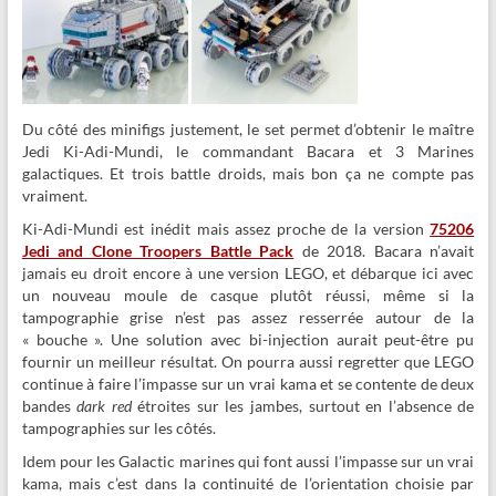
Du côté des minifigs justement, le set permet d’obtenir le maître
Jedi Ki-Adi-Mundi, le commandant Bacara et 3 Marines
galactiques. Et trois battle droids, mais bon ça ne compte pas
vraiment.
Ki-Adi-Mundi est inédit mais assez proche de la version
75206
Jedi and Clone Troopers Battle Pack
de 2018. Bacara n’avait
jamais eu droit encore à une version LEGO, et débarque ici avec
un nouveau moule de casque plutôt réussi, même si la
tampographie grise n’est pas assez resserrée autour de la
« bouche ». Une solution avec bi-injection aurait peut-être pu
fournir un meilleur résultat. On pourra aussi regretter que LEGO
continue à faire l’impasse sur un vrai kama et se contente de deux
bandes
dark red
étroites sur les jambes, surtout en l’absence de
tampographies sur les côtés.
Idem pour les Galactic marines qui font aussi l’impasse sur un vrai
kama, mais c’est dans la continuité de l’orientation choisie par