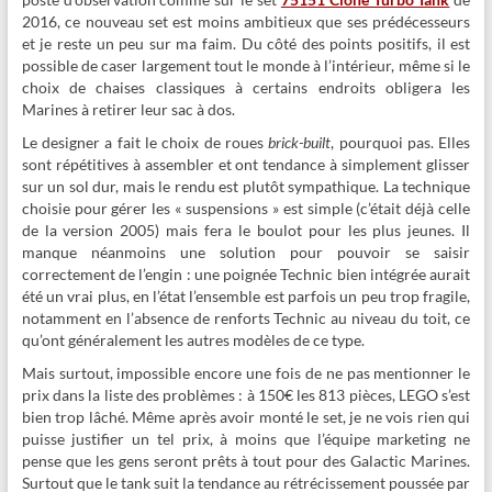
2016, ce nouveau set est moins ambitieux que ses prédécesseurs
et je reste un peu sur ma faim. Du côté des points positifs, il est
possible de caser largement tout le monde à l’intérieur, même si le
choix de chaises classiques à certains endroits obligera les
Marines à retirer leur sac à dos.
Le designer a fait le choix de roues
brick-built
, pourquoi pas. Elles
sont répétitives à assembler et ont tendance à simplement glisser
sur un sol dur, mais le rendu est plutôt sympathique. La technique
choisie pour gérer les « suspensions » est simple (c’était déjà celle
de la version 2005) mais fera le boulot pour les plus jeunes. Il
manque néanmoins une solution pour pouvoir se saisir
correctement de l’engin : une poignée Technic bien intégrée aurait
été un vrai plus, en l’état l’ensemble est parfois un peu trop fragile,
notamment en l’absence de renforts Technic au niveau du toit, ce
qu’ont généralement les autres modèles de ce type.
Mais surtout, impossible encore une fois de ne pas mentionner le
prix dans la liste des problèmes : à 150€ les 813 pièces, LEGO s’est
bien trop lâché. Même après avoir monté le set, je ne vois rien qui
puisse justifier un tel prix, à moins que l’équipe marketing ne
pense que les gens seront prêts à tout pour des Galactic Marines.
Surtout que le tank suit la tendance au rétrécissement poussée par