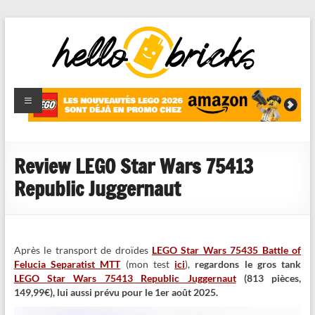
HelloBricks
Blog LEGO,
nouveaut�s
2022,
MOCs et
Review LEGO Star Wars 75413
reviews
Republic Juggernaut
Après le transport de droïdes
LEGO Star Wars 75435 Battle of
Felucia Separatist MTT
(mon test
ici
),
regardons le gros tank
LEGO Star Wars 75413 Republic Juggernaut
(813 pièces,
149,99€), lui aussi prévu pour le 1er août 2025.