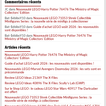
Commentaires récents
JC
dans
Nouveauté LEGO Harry Potter 76476 The Ministry of Magic
Collectors’ Edition
Bat-$ébiboY10
dans
Nouveauté LEGO 71053 Shrek Collectible
Minifigures Series : la nouvelle série de minifigs à collectionner
Bat-$ébiboY10
dans
Guide d’achat LEGO août 2026 : les nouveautés
sont disponibles !
Bat-$ébiboY10
dans
Nouveauté LEGO Harry Potter 76476 The
Ministry of Magic Collectors’ Edition
Articles récents
Nouveauté LEGO Harry Potter 76476 The Ministry of Magic
Collectors’ Edition
Guide d’achat LEGO août 2026 : les nouveautés sont disponibles !
Nouveautés LEGO Marvel Avengers Doomsday 2026 : les sets sont en
précommande
Review LEGO Ideas 21369 The X-Files
Review LEGO Ideas 40896 The X-Files: Scully’s Lab (GWP)
Sur le Shop LEGO : le cadeau LEGO Star Wars 40917 The Darksaber
est offert
Nouveauté LEGO 71053 Shrek Collectible Minifigures Series : la
nouvelle série de minifigs à collectionner
Nouveauté LEGO Icons 11385 Star Trek: U.S.S. Enterprise NCC-1701