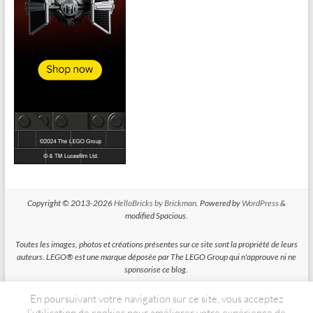
Copyright © 2013-2026
HelloBricks by Brickman
. Powered by
WordPress
&
modified Spacious.
Toutes les images, photos et créations présentes sur ce site sont la propriété de leurs
auteurs. LEGO® est une marque déposée par The LEGO Group qui n'approuve ni ne
sponsorise ce blog.
En poursuivant votre navigation sur ce site, vous acceptez
HelloBricks participe au Programme Partenaires d'Amazon EU, un programme
d'affiliation conçu pour permettre à des sites de percevoir une rémunération grace à
l’utilisation de cookies pour améliorer votre expérience de