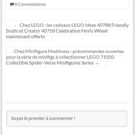
0 Commentaires
←
Chez LEGO : les cadeaux LEGO Ideas 40788 Friendly
Snails et Creator 40758 Celebration Ferris Wheel
maintenant offerts
Chez Minifigure Maddness : précommandes ouvertes
pour la série de minifigs à collectionner LEGO 71050
Collectible Spider-Verse Minifigures Series
→