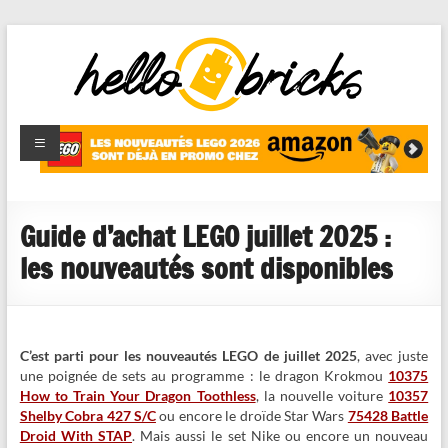
HelloBricks
Blog LEGO,
nouveaut�s
2022,
MOCs et
Guide d’achat LEGO juillet 2025 :
reviews
les nouveautés sont disponibles
C’est parti pour les nouveautés LEGO de juillet 2025
, avec juste
une poignée de sets au programme : le dragon Krokmou
10375
How to Train Your Dragon Toothless
, la nouvelle voiture
10357
Shelby Cobra 427 S/C
ou encore le droïde Star Wars
75428 Battle
Droid With STAP
. Mais aussi le set Nike ou encore un nouveau