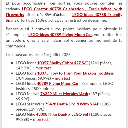
Et pour accompagner ces sorties, vous pouvez cumuler les
cadeaux
LEGO Creator 40758 Celebration : Ferris Wheel with
Fireworks
offert dès 85€ d’achat et
LEGO Ideas 40788 Friendly
Snails
offert dès 160€ d’achat, sans restriction de gamme.
Pensez aussi à convertir vos points Insiders pour obtenir la
récompense
LEGO Ideas 40789 Flying Moon Car
, vous obtiendrez
un code promo à saisir dans votre panier au moment de la
commande.
Les nouveautés de ce 1er juillet 2025 :
LEGO Icons
10357 Shelby Cobra 427 S/C
(1241 pièces,
149,99€) –
mon test
LEGO Icons
10375 How to Train Your Dragon Toothless
(784 pièces, 69,99€) –
mon test
LEGO Ideas
40789 Flying Moon Car
(récompense LEGO
Insiders, 2500 points)
LEGO Marvel
76329 Miles Morales Mask
(487 pièces,
69,99€)
LEGO Star Wars
75428 Battle Droid With STAP
(1088
pièces, 129,99€)
LEGO Nike
43008 Nike Dunk x LEGO Set
(1180 pièces,
99,99€) –
mon test