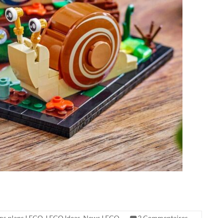
ns plans LEGO
,
LEGO Ideas
,
News LEGO
2 Commentaires