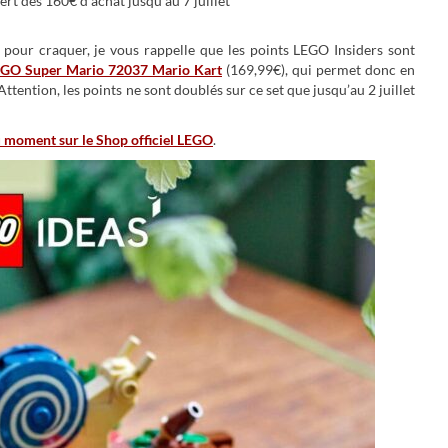
ert dès 160€ d’achat jusqu’au 7 juillet
 pour craquer, je vous rappelle que les points LEGO Insiders sont
GO Super Mario 72037 Mario Kart
(169,99€), qui permet donc en
ttention, les points ne sont doublés sur ce set que jusqu’au 2 juillet
u moment sur le Shop officiel LEGO
.