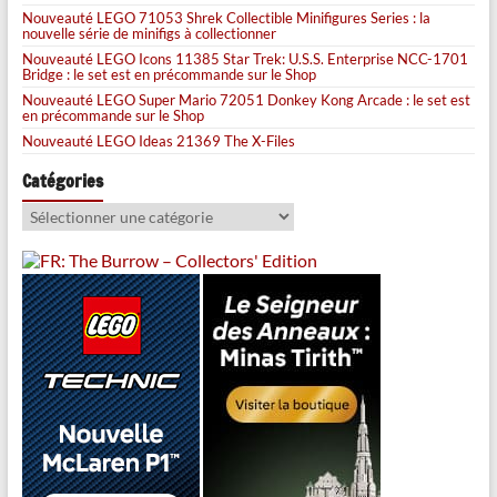
Nouveauté LEGO 71053 Shrek Collectible Minifigures Series : la
nouvelle série de minifigs à collectionner
Nouveauté LEGO Icons 11385 Star Trek: U.S.S. Enterprise NCC-1701
Bridge : le set est en précommande sur le Shop
Nouveauté LEGO Super Mario 72051 Donkey Kong Arcade : le set est
en précommande sur le Shop
Nouveauté LEGO Ideas 21369 The X-Files
Catégories
Catégories