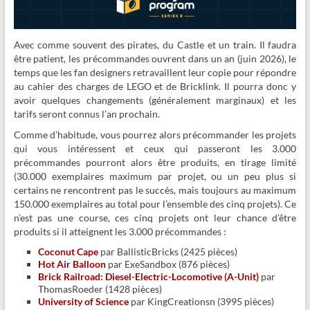
Avec comme souvent des pirates, du Castle et un train. Il faudra
être patient, les précommandes ouvrent dans un an (juin 2026), le
temps que les fan designers retravaillent leur copie pour répondre
au cahier des charges de LEGO et de Bricklink. Il pourra donc y
avoir quelques changements (généralement marginaux) et les
tarifs seront connus l’an prochain.
Comme d’habitude, vous pourrez alors précommander les projets
qui vous intéressent et ceux qui passeront les 3.000
précommandes pourront alors être produits, en tirage limité
(30.000 exemplaires maximum par projet, ou un peu plus si
certains ne rencontrent pas le succès, mais toujours au maximum
150.000 exemplaires au total pour l’ensemble des cinq projets). Ce
n’est pas une course, ces cinq projets ont leur chance d’être
produits si il atteignent les 3.000 précommandes :
Coconut Cape
par BallisticBricks (2425 pièces)
Hot Air Balloon
par ExeSandbox (876 pièces)
Brick Railroad: Diesel-Electric-Locomotive (A-Unit)
par
ThomasRoeder (1428 pièces)
University of Science
par KingCreationsn (3995 pièces)