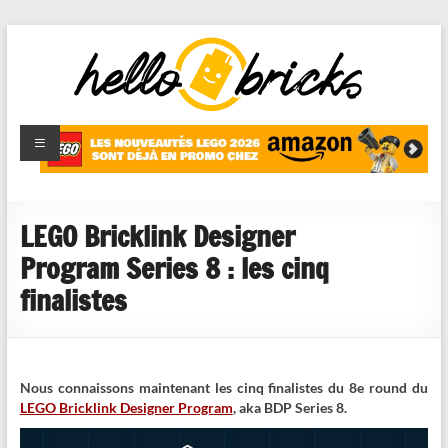
HelloBricks
Blog LEGO,
nouveaut�s
2022,
MOCs et
LEGO Bricklink Designer
reviews
Program Series 8 : les cinq
finalistes
Nous connaissons maintenant les cinq finalistes du 8e round du
LEGO Bricklink Designer Program
, aka BDP Series 8.