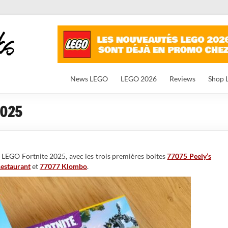
News LEGO
LEGO 2026
Reviews
Shop 
2025
s LEGO Fortnite 2025, avec les trois premières boites
77075 Peely’s
estaurant
et
77077 Klombo
.