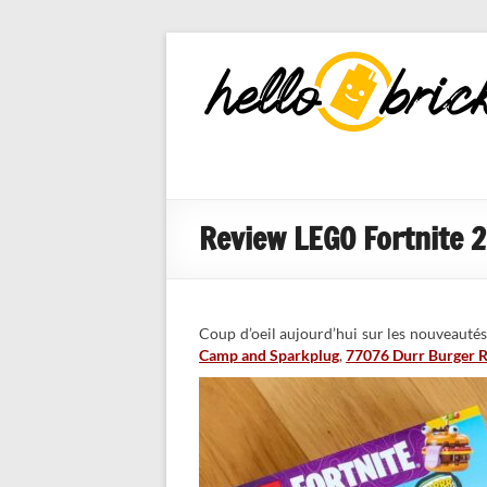
HelloBricks
Blog LEGO,
nouveaut�s
2022, MOCs
et reviews
Review LEGO Fortnite 
Coup d’oeil aujourd’hui sur les nouveauté
Camp and Sparkplug
,
77076 Durr Burger R