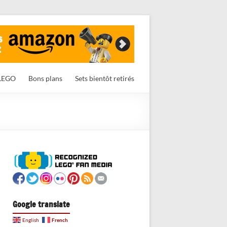
LEGO
Bons plans
Sets bientôt retirés
Google translate
French
English