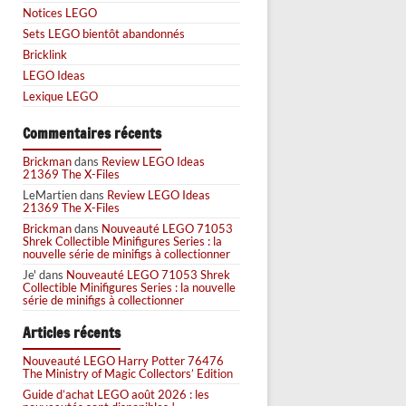
Notices LEGO
Sets LEGO bientôt abandonnés
Bricklink
LEGO Ideas
Lexique LEGO
Commentaires récents
Brickman
dans
Review LEGO Ideas
21369 The X-Files
LeMartien
dans
Review LEGO Ideas
21369 The X-Files
Brickman
dans
Nouveauté LEGO 71053
Shrek Collectible Minifigures Series : la
nouvelle série de minifigs à collectionner
Je'
dans
Nouveauté LEGO 71053 Shrek
Collectible Minifigures Series : la nouvelle
série de minifigs à collectionner
Articles récents
Nouveauté LEGO Harry Potter 76476
The Ministry of Magic Collectors’ Edition
Guide d’achat LEGO août 2026 : les