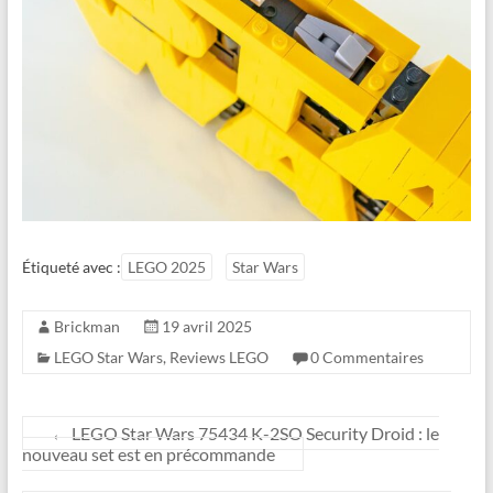
Étiqueté avec :
LEGO 2025
Star Wars
Brickman
19 avril 2025
LEGO Star Wars
,
Reviews LEGO
0 Commentaires
←
LEGO Star Wars 75434 K-2SO Security Droid : le
nouveau set est en précommande