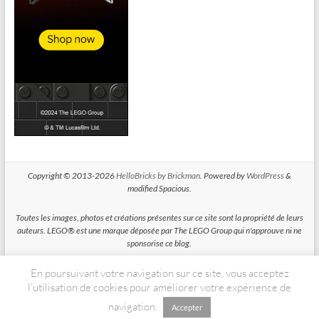
Copyright © 2013-2026
HelloBricks by Brickman
. Powered by
WordPress
&
modified Spacious.
Toutes les images, photos et créations présentes sur ce site sont la propriété de leurs
auteurs. LEGO® est une marque déposée par The LEGO Group qui n'approuve ni ne
sponsorise ce blog.
En poursuivant votre navigation sur ce site, vous acceptez
HelloBricks participe au Programme Partenaires d'Amazon EU, un programme
d'affiliation conçu pour permettre à des sites de percevoir une rémunération grace à
l’utilisation de cookies pour améliorer votre expérience de
la création de liens vers Amazon.fr
navigation.
Accepter