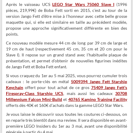
Après le vaisseau UCS
LEGO Star Wars 75060 Slave I
(1996
pièces, 219,99€) de Boba Fett sorti en 2015, c’est au tour de la
version Jango Fett d’être mise à l’honneur avec cette belle grosse
maquette qui, si elle est similaire en taille au précédent modèle,
propose une approche significativement différente en bien des
points.
Ce nouveau modèle mesure
44 cm de long
par 39 cm de large et
19 cm de haut (respectivement 45 cm, 35 cm et 20 cm pour le
Slave I). Il repose sur un grand stand avec l’habituelle plaque de
présentation, et permet d’obtenir de nouvelles figurines inédites
de Jango Fett et Boba Fett enfant.
Si vous craquez du 1er au 5 mai 2025, vous pourrez cumuler trois
cadeaux : le porte-clés en métal
5009394 Jango Fett Starship
Keychain
offert pour tout achat de ce gros
75409 Jango Fett’s
Firespray-Class Starship UCS
, mais aussi les cadeaux
30708
Millennium Falcon Mini-Build
et
40765 Kamino Training Facility
offerts dès 40€ et 160€ d’achats dans la gamme LEGO Star Wars.
Je vous laisse le découvrir sous toutes les coutures ci-dessous, on
en reparle très bientôt dans ma review. Il sera disponible en avant-
première LEGO Insiders du 1er au 3 mai, avant une disponibilité
générale à partir du 4 mai.