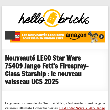
HelloBricks
Blog LEGO,
nouveaut�s
2022,
MOCs et
Nouveauté LEGO Star Wars
reviews
75409 Jango Fett’s Firespray-
Class Starship : le nouveau
vaisseau UCS 2025
La grosse nouveauté du 1er mai 2025, c’est évidemment le gros
vaisseau Ultimate Collector Series
LEGO Star Wars 75409 Jango