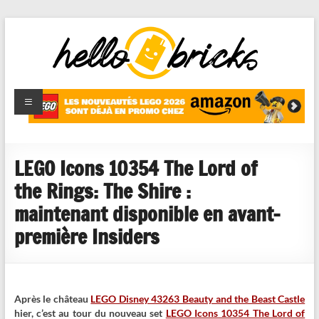
HelloBricks
Blog LEGO,
nouveaut�s
2022,
MOCs et
LEGO Icons 10354 The Lord of
reviews
the Rings: The Shire :
maintenant disponible en avant-
première Insiders
Après le château
LEGO Disney 43263 Beauty and the Beast Castle
hier, c’est au tour du nouveau set
LEGO Icons 10354 The Lord of