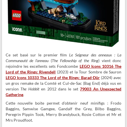
Ce set basé sur le premier film
Le Seigneur des anneaux : La
Communauté de l’anneau
(
The Fellowship of the Ring
) vient donc
rejoindre les excellents sets Fondcombe
LEGO Icons 10316 The
Lord of the Rings: Rivendell
(2023) et la Tour Sombre de Sauron
LEGO Icons 10333 The Lord of the Rings: Barad-Dûr
(2024) avec
un gros remake de la Comté et Cul-de-Sac (Bag End) déjà vus en
version
The Hobbit
en 2012 dans le set
79003 An Unexpected
Gathering
.
Cette nouvelle boite permet d’obtenir neuf minifigs : Frodo
Baggins, Samwise Gamgee, Gandalf the Grey, Bilbo Baggins,
Peregrin Pippin Took, Merry Brandybuck, Rosie Cotton et Mr et
Mrs Proudfoot.