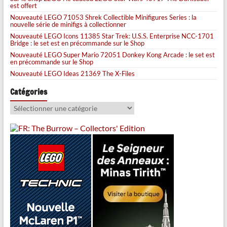
est offert
Nouveauté LEGO 71053 Shrek Collectible Minifigures Series : la
nouvelle série de minifigs à collectionner
Nouveauté LEGO Icons 11385 Star Trek: U.S.S. Enterprise NCC-1701
Bridge : le set est en précommande sur le Shop
Nouveauté LEGO Super Mario 72051 Donkey Kong Arcade : le set est
en précommande sur le Shop
Nouveauté LEGO Ideas 21369 The X-Files
Catégories
Catégories