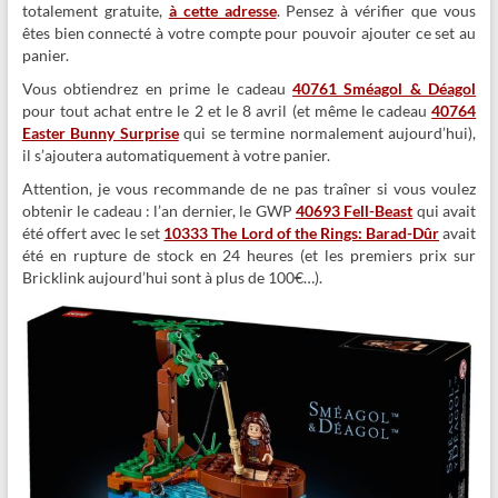
totalement gratuite,
à cette adresse
. Pensez à vérifier que vous
êtes bien connecté à votre compte pour pouvoir ajouter ce set au
panier.
Vous obtiendrez en prime le cadeau
40761 Sméagol & Déagol
pour tout achat entre le 2 et le 8 avril (et même le cadeau
40764
Easter Bunny Surprise
qui se termine normalement aujourd’hui),
il s’ajoutera automatiquement à votre panier.
Attention, je vous recommande de ne pas traîner si vous voulez
obtenir le cadeau : l’an dernier, le GWP
40693 Fell-Beast
qui avait
été offert avec le set
10333 The Lord of the Rings: Barad-Dûr
avait
été en rupture de stock en 24 heures (et les premiers prix sur
Bricklink aujourd’hui sont à plus de 100€…).