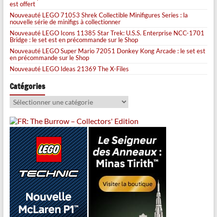
est offert
Nouveauté LEGO 71053 Shrek Collectible Minifigures Series : la
nouvelle série de minifigs à collectionner
Nouveauté LEGO Icons 11385 Star Trek: U.S.S. Enterprise NCC-1701
Bridge : le set est en précommande sur le Shop
Nouveauté LEGO Super Mario 72051 Donkey Kong Arcade : le set est
en précommande sur le Shop
Nouveauté LEGO Ideas 21369 The X-Files
Catégories
Catégories