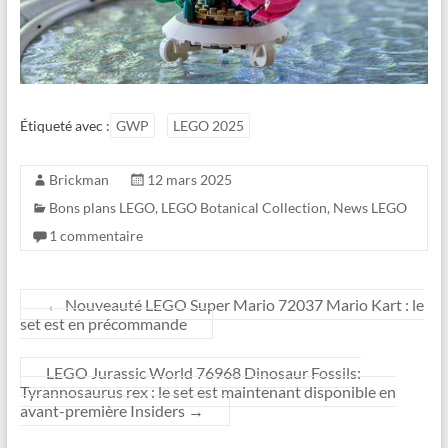
Étiqueté avec :
GWP
LEGO 2025
Brickman
12 mars 2025
Bons plans LEGO
,
LEGO Botanical Collection
,
News LEGO
1 commentaire
←
Nouveauté LEGO Super Mario 72037 Mario Kart : le
set est en précommande
LEGO Jurassic World 76968 Dinosaur Fossils:
Tyrannosaurus rex : le set est maintenant disponible en
avant-première Insiders
→