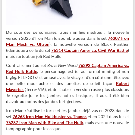
Du côté des personnages, trois minifigs inédites : la nouvelle
version 2025 d’Iron Man (disponible aussi dans le set
76307 Iron
Man Mech vs. Ultron
), la nouvelle version de Black Panther
(identique à celle du set
76314 Captain America: Civil War Battle
)
mais surtout un joli Red Hulk.
Contrairement au set
Brave New World
76292 Captain America vs.
Red Hulk Battle
, le personnage est ici au format minifig et non
bigfig. Et LEGO s’est amusé avec le visage : d’un côté une tête avec
une belle moustache et des lunettes de soleil façon
Robert
Maverick
(Terre-616), et de l’autre la version rasée plus classique.
Je regrette juste les jambes noires basiques, il aurait été bien
d’avoir au moins des jambes bi-injectées.
Iron Man réutilise le torse et les jambes déjà vus en 2023 dans le
set
76263 Iron Man Hulkbuster vs. Thanos
et en 2024 dans le set
76287 Iron Man with Bike and The Hulk
, mais avec une nouvelle
tampographie pour le casque.