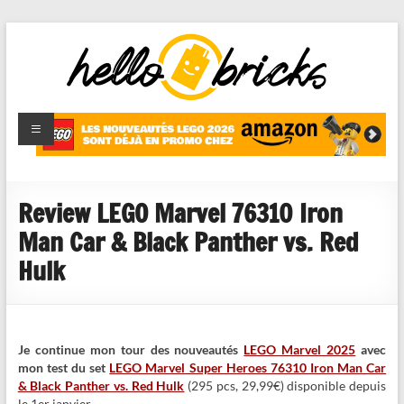
HelloBricks
Blog LEGO,
nouveaut�s
2022,
MOCs et
Review LEGO Marvel 76310 Iron
reviews
Man Car & Black Panther vs. Red
Hulk
Je continue mon tour des nouveautés
LEGO Marvel 2025
avec
mon test du set
LEGO Marvel Super Heroes 76310 Iron Man Car
& Black Panther vs. Red Hulk
(295 pcs, 29,99€) disponible depuis
le 1er janvier.