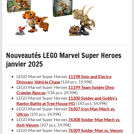
Nouveautés LEGO Marvel Super Heroes
janvier 2025
LEGO Marvel Super Heroes
11198 Spin and Electro
Dinosaur Vehicle Chase
(124 pcs, 19,99€)
LEGO Marvel Super Heroes
11199 Team Spidey Dino
Crawler Rescue
(136 pcs, 29,99€)
LEGO Marvel Super Heroes
11200 Spidey and Gobby’s
Raptor Battle at Tree House HQ
(143 pcs, 54,99€)
LEGO Marvel Super Heroes
76307 Iron Man Mech vs.
Ultron
(101 pcs, 14,99€)
LEGO Marvel Super Heroes
76308 Spider-Man Mech vs.
Anti-Venom
(107 pcs, 14,99€)
LEGO Marvel Super Heroes
76309 Spider-Man vs. Venom