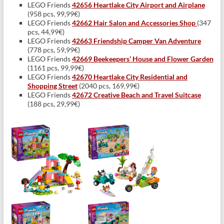
LEGO Friends
42656 Heartlake City Airport and Airplane
(958 pcs, 99,99€)
LEGO Friends
42662 Hair Salon and Accessories Shop
(347
pcs, 44,99€)
LEGO Friends
42663 Friendship Camper Van Adventure
(778 pcs, 59,99€)
LEGO Friends
42669 Beekeepers’ House and Flower Garden
(1161 pcs, 99,99€)
LEGO Friends
42670 Heartlake City Residential and
Shopping Street
(2040 pcs, 169,99€)
LEGO Friends
42672 Creative Beach and Travel Suitcase
(188 pcs, 29,99€)