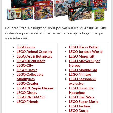
Pour faciliter la navigation, vous pouvez aussi cliquer sur les liens
ci-dessous pour accéder directement au récap de la gamme qui
vous intéresse :
LEGO Icons
LEGO Harry Potter
LEGO Animal Crossing
LEGO Jurassic World
LEGO Art & Botanicals
LEGO Minecraft
LEGO BrickHeadz
LEGO Marvel Super
LEGO City
Heroes
LEGO Classic
LEGO Monkie Kid
LEGO Collectible
LEGO Ninjago
Minifigures
LEGO Seasonal &
LEGO Creator
exclusive
LEGO DC Super Heroes
LEGO Sonic the
LEGO Disney
Hedgehog
LEGO DREAMZzz
LEGO Star Wars
LEGO Friends
LEGO Super Mario
LEGO Technic
LEGO Duplo