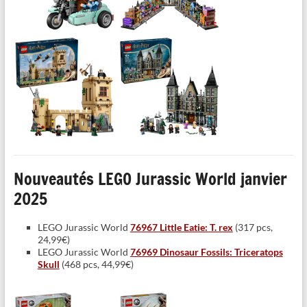
Nouveautés LEGO Jurassic World janvier
2025
LEGO Jurassic World
76967 Little Eatie: T. rex
(317 pcs,
24,99€)
LEGO Jurassic World
76969 Dinosaur Fossils: Triceratops
Skull
(468 pcs, 44,99€)