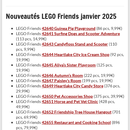
Nouveautés LEGO Friends janvier 2025
LEGO Friends
42640 Guinea Pig Playground
(86 pcs, 9,99€)
LEGO Friends
42641 Surfing Dogs and Scooter Adventure
(113 pcs, 14,99€)
LEGO Friends
42643 Candyfloss Stand and Scooter
(110
pcs, 9,99€)
LEGO Friends
42644 Heartlake City Ice Cream Shop
(92 pcs,
19,99€)
LEGO Friends
42645 Aliya’s Sister Playroom
(125 pcs,
19,99€)
LEGO Friends
42646 Autumn’s Room
(222 pcs, 19,99€)
LEGO Friends
42647 Paisley’s Room
(199 pcs, 19,99€)
LEGO Friends
42649 Heartlake City Candy Store
(376 pcs,
29,99€)
LEGO Friends
42650 Pet Accessories Shop
(375 pcs, 39,99€)
LEGO Friends
42651 Horse and Pet Vet Clinic
(428 pcs,
49,99€)
LEGO Friends
42652 Friendship Tree House Hangout
(701
pcs, 69,99€)
LEGO Friends
42655 Restaurant and Cooking School
(896
pcs, 79,99€)