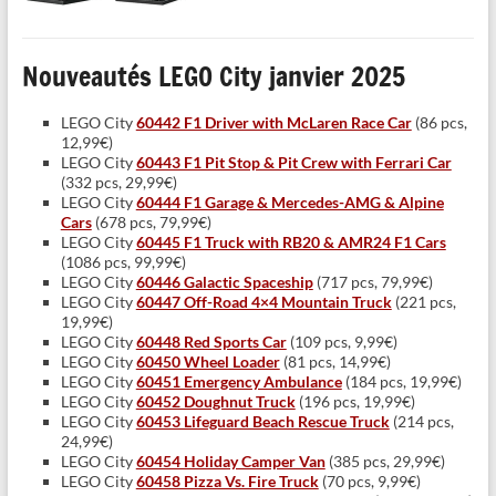
Nouveautés LEGO City janvier 2025
LEGO City
60442 F1 Driver with McLaren Race Car
(86 pcs,
12,99€)
LEGO City
60443 F1 Pit Stop & Pit Crew with Ferrari Car
(332 pcs, 29,99€)
LEGO City
60444 F1 Garage & Mercedes-AMG & Alpine
Cars
(678 pcs, 79,99€)
LEGO City
60445 F1 Truck with RB20 & AMR24 F1 Cars
(1086 pcs, 99,99€)
LEGO City
60446 Galactic Spaceship
(717 pcs, 79,99€)
LEGO City
60447 Off-Road 4×4 Mountain Truck
(221 pcs,
19,99€)
LEGO City
60448 Red Sports Car
(109 pcs, 9,99€)
LEGO City
60450 Wheel Loader
(81 pcs, 14,99€)
LEGO City
60451 Emergency Ambulance
(184 pcs, 19,99€)
LEGO City
60452 Doughnut Truck
(196 pcs, 19,99€)
LEGO City
60453 Lifeguard Beach Rescue Truck
(214 pcs,
24,99€)
LEGO City
60454 Holiday Camper Van
(385 pcs, 29,99€)
LEGO City
60458 Pizza Vs. Fire Truck
(70 pcs, 9,99€)