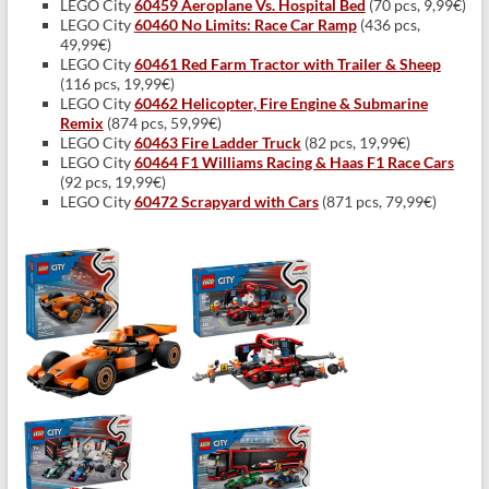
LEGO City
60459 Aeroplane Vs. Hospital Bed
(70 pcs, 9,99€)
LEGO City
60460 No Limits: Race Car Ramp
(436 pcs,
49,99€)
LEGO City
60461 Red Farm Tractor with Trailer & Sheep
(116 pcs, 19,99€)
LEGO City
60462 Helicopter, Fire Engine & Submarine
Remix
(874 pcs, 59,99€)
LEGO City
60463 Fire Ladder Truck
(82 pcs, 19,99€)
LEGO City
60464 F1 Williams Racing & Haas F1 Race Cars
(92 pcs, 19,99€)
LEGO City
60472 Scrapyard with Cars
(871 pcs, 79,99€)