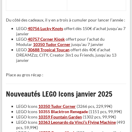
Du côté des cadeaux, il y en a trois à cumuler pour lancer l’année :
LEGO
40756 Lucky Knots
offert dès 150€ d’achat jusqu’au 7
janvier
LEGO
40757 Corner Kiosk
offert pour l’achat du
Modular
10350 Tudor Corner
jusqu’au 7 janvier
LEGO
30688 Tropical Toucan
offert dès 40€ d’achat
DREAMZzz, CITY, Creator 3in1 ou Friends, jusqu’au 13
janvier
Place au gros récap :
Nouveautés LEGO Icons janvier 2025
LEGO Icons
10350 Tudor Corner
(3266 pcs, 229,99€)
LEGO Icons
10355 Blacktron Renegade
(1151 pcs, 99,99€)
LEGO Icons
10359 Fountain Garden
(1302 pcs, 99,99€)
LEGO Icons
10363 Leonardo da Vinci’s Flying Machine
(493
pcs, 59,99€)