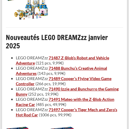
Nouveautés LEGO DREAMZzz janvier
2025
LEGO DREAMZzz
71487 Z-Blob’s Robot and Vehicle
Adventure
(121 pcs, 9,99€)
LEGO DREAMZzz
71488 Bunchu’s Creative Animal
Adventures
(143 pcs, 9,99€)
LEGO DREAMZzz
71489 Cooper’s Flying Video Game
Controller
(266 pcs, 19,99€)
LEGO DREAMZzz
71490 Izzie and Bunchurro the Gaming
Bunny
(252 pcs, 19,99€)
LEGO DREAMZzz
71491 Mateo with the Z-Blob Action
Racing Car
(485 pcs, 49,99€)
LEGO DREAMZzz
71497 Cooper’s Tiger Mech and Zero’s
Hot Rod Car
(1006 pcs, 99,99€)