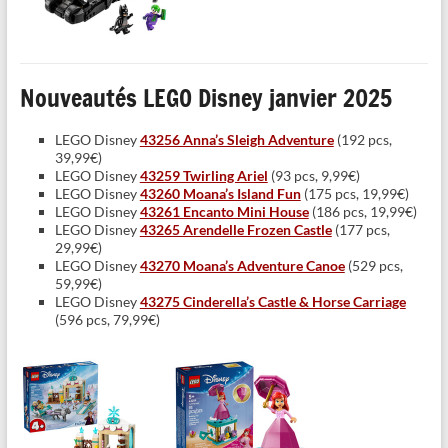
Nouveautés LEGO Disney janvier 2025
LEGO Disney
43256 Anna’s Sleigh Adventure
(192 pcs,
39,99€)
LEGO Disney
43259 Twirling Ariel
(93 pcs, 9,99€)
LEGO Disney
43260 Moana’s Island Fun
(175 pcs, 19,99€)
LEGO Disney
43261 Encanto Mini House
(186 pcs, 19,99€)
LEGO Disney
43265 Arendelle Frozen Castle
(177 pcs,
29,99€)
LEGO Disney
43270 Moana’s Adventure Canoe
(529 pcs,
59,99€)
LEGO Disney
43275 Cinderella’s Castle & Horse Carriage
(596 pcs, 79,99€)