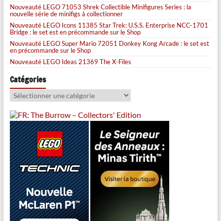
Nouveauté LEGO 71053 Shrek Collectible Minifigures Series : la
nouvelle série de minifigs à collectionner
Nouveauté LEGO Icons 11385 Star Trek: U.S.S. Enterprise NCC-1701
Bridge : le set est en précommande sur le Shop
Nouveauté LEGO Super Mario 72051 Donkey Kong Arcade : le set est
en précommande sur le Shop
Nouveauté LEGO Ideas 21369 The X-Files
Catégories
Catégories