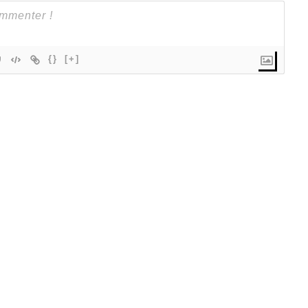
{}
[+]