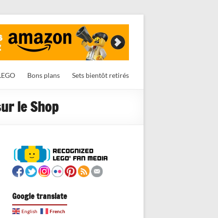
LEGO
Bons plans
Sets bientôt retirés
ur le Shop
Google translate
French
English