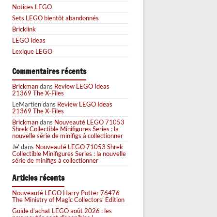
Notices LEGO
Sets LEGO bientôt abandonnés
Bricklink
LEGO Ideas
Lexique LEGO
Commentaires récents
Brickman
dans
Review LEGO Ideas
21369 The X-Files
LeMartien
dans
Review LEGO Ideas
21369 The X-Files
Brickman
dans
Nouveauté LEGO 71053
Shrek Collectible Minifigures Series : la
nouvelle série de minifigs à collectionner
Je'
dans
Nouveauté LEGO 71053 Shrek
Collectible Minifigures Series : la nouvelle
série de minifigs à collectionner
Articles récents
Nouveauté LEGO Harry Potter 76476
The Ministry of Magic Collectors’ Edition
Guide d’achat LEGO août 2026 : les