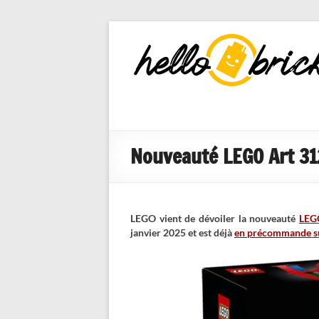
HelloBricks
Blog LEGO,
nouveaut�s
2022, MOCs
et reviews
Nouveauté LEGO Art 31
LEGO vient de dévoiler la nouveauté
LEG
janvier 2025 et est déjà
en précommande sur 