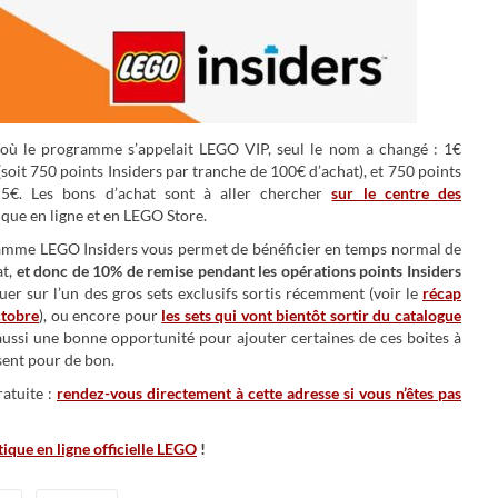
 où le programme s’appelait LEGO VIP, seul le nom a changé : 1€
soit 750 points Insiders par tranche de 100€ d’achat), et 750 points
 5€. Les bons d’achat sont à aller chercher
sur le centre des
tique en ligne et en LEGO Store.
ramme LEGO Insiders vous permet de bénéficier en temps normal de
at,
et donc de 10% de remise pendant les opérations points Insiders
uer sur l’un des gros sets exclusifs sortis récemment (voir le
récap
ctobre
), ou encore pour
les sets qui vont bientôt sortir du catalogue
là aussi une bonne opportunité pour ajouter certaines de ces boites à
ssent pour de bon.
ratuite :
rendez-vous directement à cette adresse si vous n’êtes pas
tique en ligne officielle LEGO
!