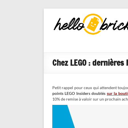
HelloBricks
Blog LEGO,
nouveaut�s
2022, MOCs
et reviews
Chez LEGO : dernières 
Petit rappel pour ceux qui attendent touj
points LEGO Insiders doublés
sur la bout
10% de remise à valoir sur un prochain ach