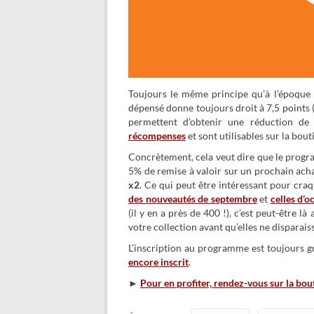
Toujours le même principe qu’à l’époque
dépensé donne toujours droit à 7,5 points (
permettent d’obtenir une réduction de
récompenses
et sont utilisables sur la bou
Concrètement, cela veut dire que le prog
5% de remise à valoir sur un prochain ach
x2
. Ce qui peut être intéressant pour craq
des nouveautés de septembre
et
celles d’o
(il y en a près de 400 !), c’est peut-être 
votre collection avant qu’elles ne disparai
L’inscription au programme est toujours g
encore inscrit
.
►
Pour en profiter, rendez-vous sur la bou