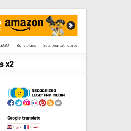
LEGO
Bons plans
Sets bientôt retirés
s x2
Google translate
French
English