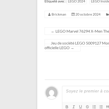
Étiqueté avec :
LEGO 2024
LEGO Insid
Brickman
20 octobre 2024
←
LEGO Marvel 76294 X-Men The X-
Jeu de société LEGO 5009127 Monke
officielle LEGO
→