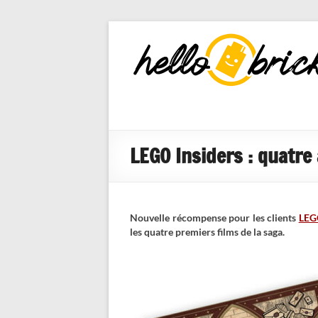
HelloBricks
Blog LEGO,
nouveaut�s
2022, MOCs
et reviews
LEGO Insiders : quatre
Nouvelle récompense pour les clients
LEGO
les quatre premiers films de la saga.