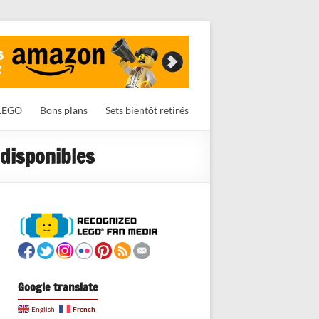
LEGO
Bons plans
Sets bientôt retirés
 disponibles
Google translate
French
English