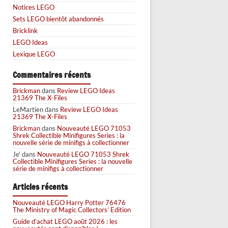
Notices LEGO
Sets LEGO bientôt abandonnés
Bricklink
LEGO Ideas
Lexique LEGO
Commentaires récents
Brickman
dans
Review LEGO Ideas
21369 The X-Files
LeMartien
dans
Review LEGO Ideas
21369 The X-Files
Brickman
dans
Nouveauté LEGO 71053
Shrek Collectible Minifigures Series : la
nouvelle série de minifigs à collectionner
Je'
dans
Nouveauté LEGO 71053 Shrek
Collectible Minifigures Series : la nouvelle
série de minifigs à collectionner
Articles récents
Nouveauté LEGO Harry Potter 76476
The Ministry of Magic Collectors’ Edition
Guide d’achat LEGO août 2026 : les