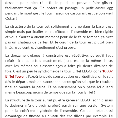
dessous pour bien répartir le poids et pouvoir faire glisser
facilement tout ça. On notera au passage un petit easter egg
pendant le montage : le fournisseur de carburant est ce bon vieil
Octan !
La structure de la tour est solidement ancrée dans la base, c’est
simple mais particulièrement efficace : l’ensemble est bien rigide
et vous n’aurez à aucun moment peur de le faire tomber, ça n’est
pas un château de cartes. Et le cœur de la tour est plutôt bien
intégré au centre, visuellement c’est propre.
La douzaine d’étages à construire est répétitive, puisqu’il faut
refaire à chaque fois exactement (ou presque) la même chose,
avec les mêmes sous-assemblages à faire plusieurs dizaines de
fois. C’est un peu le syndrome de la tour Eiffel LEGO Icons
10307
Eiffel Tower
: l’expérience de construction est répétitive, on le sait
dès le départ, mais on s’accroche parce qu’on sait que le résultat
final en vaudra la peine. Et heureusement on y passe ici quand
même beaucoup moins de temps que sur la Tour Eiffel !
La structure de la tour aurait pu être gérée en LEGO Technic, mais
le designer m’a dit avoir préféré partir sur une version System
pour la cohérence globale de l’ensemble. Cela apporte aussi
davantage de finesse au niveau des croisillons par exemple. Le