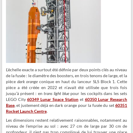
L’échelle exacte a surtout été définie par deux points clés au niveau
de la fusée : le diamètre des boosters, en trois tenons de large, et la
pièce
dark orange
conique en haut du lanceur SLS Block 1. Cette
pièce a été créée en 2022 et n’avait été utilisée que trois fois
jusqu’à présent : en
trans light blue
pour les cockpits dans les sets
LEGO City
60349 Lunar Space Station
et
60350 Lunar Research
Base
, et justement déjà en dark orange pour la fusée du set
60351
Rocket Launch Centre
.
Les dimensions restent relativement raisonnables, notamment au
niveau de l’emprise au sol : avec 27 cm de large par 30 cm de
profondeur, il n’est pas trop compliqué de lui trouver une place