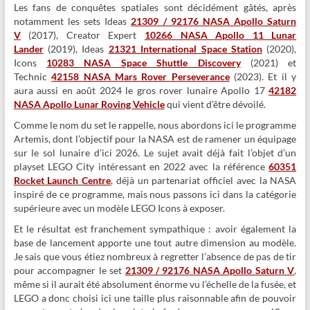
Les fans de conquêtes spatiales sont décidément gâtés, après
notamment les sets Ideas
21309 / 92176 NASA Apollo Saturn
V
(2017), Creator Expert
10266 NASA Apollo 11 Lunar
Lander
(2019), Ideas
21321 International Space Station
(2020),
Icons
10283 NASA Space Shuttle Discovery
(2021) et
Technic
42158 NASA Mars Rover Perseverance
(2023). Et il y
aura aussi en août 2024 le gros rover lunaire Apollo 17
42182
NASA Apollo Lunar Roving Vehicle
qui vient d’être dévoilé.
Comme le nom du set le rappelle, nous abordons ici le programme
Artemis, dont l’objectif pour la NASA est de ramener un équipage
sur le sol lunaire d’ici 2026. Le sujet avait déjà fait l’objet d’un
playset LEGO City intéressant en 2022 avec la référence
60351
Rocket Launch Centre
, déjà un partenariat officiel avec la NASA
inspiré de ce programme, mais nous passons ici dans la catégorie
supérieure avec un modèle LEGO Icons à exposer.
Et le résultat est franchement sympathique : avoir également la
base de lancement apporte une tout autre dimension au modèle.
Je sais que vous étiez nombreux à regretter l’absence de pas de tir
pour accompagner le set
21309 / 92176 NASA Apollo Saturn V
,
même si il aurait été absolument énorme vu l’échelle de la fusée, et
LEGO a donc choisi ici une taille plus raisonnable afin de pouvoir