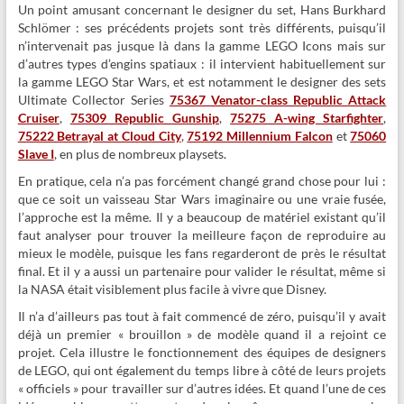
Un point amusant concernant le designer du set, Hans Burkhard
Schlömer : ses précédents projets sont très différents, puisqu’il
n’intervenait pas jusque là dans la gamme LEGO Icons mais sur
d’autres types d’engins spatiaux : il intervient habituellement sur
la gamme LEGO Star Wars, et est notamment le designer des sets
Ultimate Collector Series
75367 Venator-class Republic Attack
Cruiser
,
75309 Republic Gunship
,
75275 A-wing Starfighter
,
75222 Betrayal at Cloud City
,
75192 Millennium Falcon
et
75060
Slave I
, en plus de nombreux playsets.
En pratique, cela n’a pas forcément changé grand chose pour lui :
que ce soit un vaisseau Star Wars imaginaire ou une vraie fusée,
l’approche est la même. Il y a beaucoup de matériel existant qu’il
faut analyser pour trouver la meilleure façon de reproduire au
mieux le modèle, puisque les fans regarderont de près le résultat
final. Et il y a aussi un partenaire pour valider le résultat, même si
la NASA était visiblement plus facile à vivre que Disney.
Il n’a d’ailleurs pas tout à fait commencé de zéro, puisqu’il y avait
déjà un premier « brouillon » de modèle quand il a rejoint ce
projet. Cela illustre le fonctionnement des équipes de designers
de LEGO, qui ont également du temps libre à côté de leurs projets
« officiels » pour travailler sur d’autres idées. Et quand l’une de ces