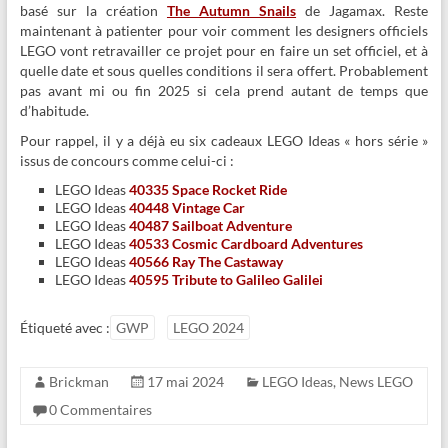
basé sur la création
The Autumn Snails
de Jagamax. Reste
maintenant à patienter pour voir comment les designers officiels
LEGO vont retravailler ce projet pour en faire un set officiel, et à
quelle date et sous quelles conditions il sera offert. Probablement
pas avant mi ou fin 2025 si cela prend autant de temps que
d’habitude.
Pour rappel, il y a déjà eu six cadeaux LEGO Ideas « hors série »
issus de concours comme celui-ci :
LEGO Ideas
40335 Space Rocket Ride
LEGO Ideas
40448 Vintage Car
LEGO Ideas
40487 Sailboat Adventure
LEGO Ideas
40533 Cosmic Cardboard Adventures
LEGO Ideas
40566 Ray The Castaway
LEGO Ideas
40595 Tribute to Galileo Galilei
Étiqueté avec :
GWP
LEGO 2024
Brickman
17 mai 2024
LEGO Ideas
,
News LEGO
0 Commentaires