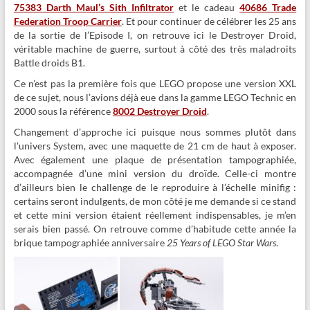
75383 Darth Maul’s Sith Infiltrator
et le cadeau
40686 Trade
Federation Troop Carrier
. Et pour continuer de célébrer les 25 ans
de la sortie de l’Episode I, on retrouve ici le Destroyer Droid,
véritable machine de guerre, surtout à côté des très maladroits
Battle droids B1.
Ce n’est pas la première fois que LEGO propose une version XXL
de ce sujet, nous l’avions déjà eue dans la gamme LEGO Technic en
2000 sous la référence
8002 Destroyer Droid
.
Changement d’approche ici puisque nous sommes plutôt dans
l’univers System, avec une maquette de 21 cm de haut à exposer.
Avec également une plaque de présentation tampographiée,
accompagnée d’une mini version du droïde. Celle-ci montre
d’ailleurs bien le challenge de le reproduire à l’échelle minifig :
certains seront indulgents, de mon côté je me demande si ce stand
et cette mini version étaient réellement indispensables, je m’en
serais bien passé. On retrouve comme d’habitude cette année la
brique tampographiée anniversaire
25 Years of LEGO Star Wars
.