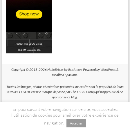
Copyright © 2013-2026
HelloBricks by Brickman
. Powered by
WordPress
&
modified Spacious.
Toutes les images, photos et créations présentes sur ce site sont la propriété de leurs
auteurs. LEGO® est une marque déposée par The LEGO Group qui n'approuve ni ne
sponsorise ce blog.
En poursuivant votre navigation sur ce site, vous acceptez
HelloBricks participe au Programme Partenaires d'Amazon EU, un programme
d'affiliation conçu pour permettre à des sites de percevoir une rémunération grace à
l’utilisation de cookies pour améliorer votre expérience de
la création de liens vers Amazon.fr
navigation.
Accepter