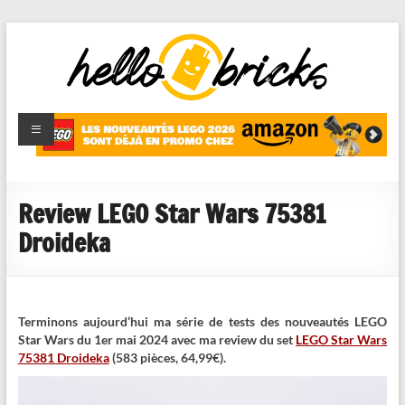
HelloBricks
Blog LEGO,
nouveaut�s
2022,
MOCs et
Review LEGO Star Wars 75381
reviews
Droideka
Terminons aujourd’hui ma série de tests des nouveautés LEGO
Star Wars du 1er mai 2024 avec ma review du set
LEGO Star Wars
75381 Droideka
(583 pièces, 64,99€).