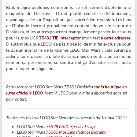
Bref, malgré quelques compromis, ce set permet d’obtenir une
maquette de Destroyer Droid plutôt réussie esthétiquement,
davantage axée sur l’exposition que la précédente version. Les fans
de l’Episode I seront probablement contents de voir le retour du
Droideka, et les autres pourront tranquillement garder leurs sous
pour le gros UCS
75382 TIE Interceptor
(mon test
à cette adresse
).
D’autant plus que LEGO n’a pas glissé ici de minifig exclusive pour
le 25e anniversaire de la gamme LEGO Star Wars : cela aurait pu
aider à faire passer la pilule du prix, mais on se dira qu’au moins
comme ça personne ne se sentira obligé d’acheter ce set juste
pour choper une figurine.
Retrouvez ce set LEGO Star Wars 75381 Droideka
sur la boutique en
ligne officielle LEGO
. Merci à LEGO pour la mise à disposition de ce set
pour ce test.
Toutes mes reviews LEGO Star Wars des nouveautés du 1er mai 2024 :
LEGO Star Wars
75378 BARC Speeder Escape
LEGO Star Wars
75380 Mos Espa Podrace Diorama