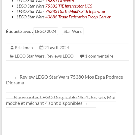
LEGO Star Wars
75381 Droideka
LEGO Star Wars
75382 TIE Interceptor UCS
LEGO Star Wars
75383 Darth Maul’s Sith Infiltrator
LEGO Star Wars
40686 Trade Federation Troop Carrier
Étiqueté avec :
LEGO 2024
Star Wars
Brickman
21 avril 2024
LEGO Star Wars
,
Reviews LEGO
1 commentaire
←
Review LEGO Star Wars 75380 Mos Espa Podrace
Diorama
Nouveautés LEGO Despicable Me 4 : les sets Moi,
moche et méchant 4 sont disponibles
→