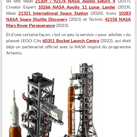
les sets Ideas
21309 / 92176 NASA Apollo Saturn V
(2017),
Creator Expert
10266 NASA Apollo 11 Lunar Lander
(2019),
Ideas
21321 International Space Station
(2020), Icons
10283
NASA Space Shuttle Discovery
(2021) et Technic
42158 NASA
Mars Rover Perseverance
(2023).
Et d’une certaine façon, c’est un peu la version « pour adultes » du
playset LEGO City
60351 Rocket Launch Centre
(2022), qui était
déjà un partenariat officiel avec la NASA inspiré du programme
Artemis.