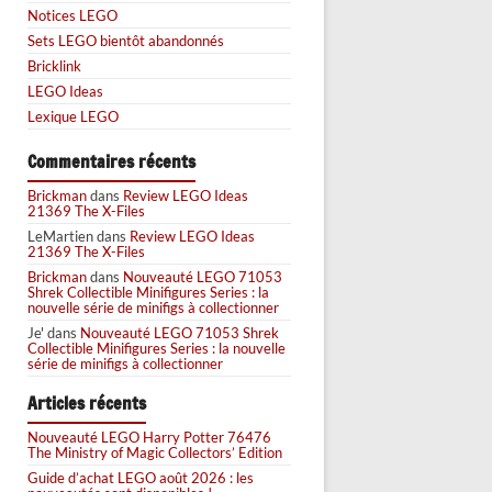
Notices LEGO
Sets LEGO bientôt abandonnés
Bricklink
LEGO Ideas
Lexique LEGO
Commentaires récents
Brickman
dans
Review LEGO Ideas
21369 The X-Files
LeMartien
dans
Review LEGO Ideas
21369 The X-Files
Brickman
dans
Nouveauté LEGO 71053
Shrek Collectible Minifigures Series : la
nouvelle série de minifigs à collectionner
Je'
dans
Nouveauté LEGO 71053 Shrek
Collectible Minifigures Series : la nouvelle
série de minifigs à collectionner
Articles récents
Nouveauté LEGO Harry Potter 76476
The Ministry of Magic Collectors’ Edition
Guide d’achat LEGO août 2026 : les