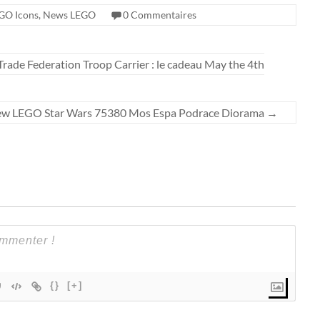
GO Icons
,
News LEGO
0 Commentaires
ade Federation Troop Carrier : le cadeau May the 4th
ew LEGO Star Wars 75380 Mos Espa Podrace Diorama
→
{}
[+]