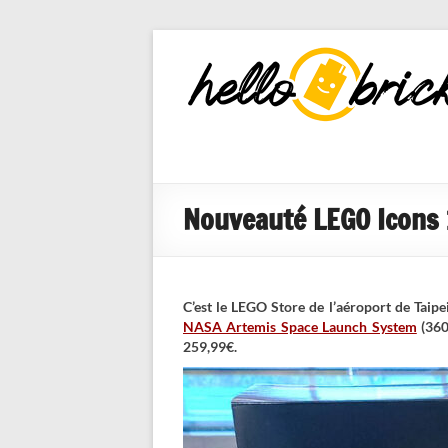
HelloBricks
Blog LEGO,
nouveaut�s
2022, MOCs
et reviews
Nouveauté LEGO Icons 
C’est le LEGO Store de l’aéroport de Taip
NASA Artemis Space Launch System
(360
259,99€.