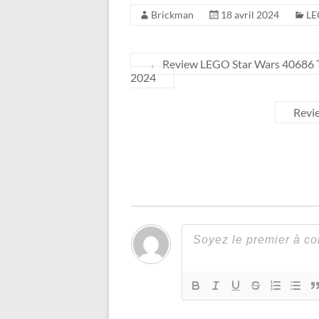
Brickman
18 avril 2024
LE
←
Review LEGO Star Wars 40686 Tr
2024
Revi