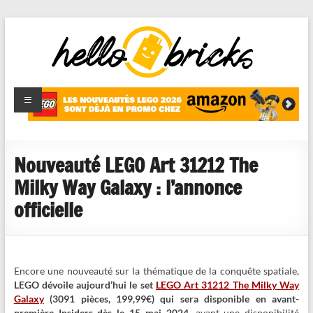
HelloBricks
Blog LEGO,
nouveaut�s
2022,
MOCs et
Nouveauté LEGO Art 31212 The
reviews
Milky Way Galaxy : l’annonce
officielle
Encore une nouveauté sur la thématique de la conquête spatiale,
LEGO dévoile aujourd’hui le set
LEGO Art 31212 The Milky Way
Galaxy
(3091 pièces, 199,99€) qui sera disponible en avant-
première Insiders dès le 15 mai 2024
, avant une disponibilité