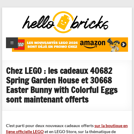
HelloBricks
Blog LEGO,
nouveaut�s
2022,
MOCs et
Chez LEGO : les cadeaux 40682
reviews
Spring Garden House et 30668
Easter Bunny with Colorful Eggs
sont maintenant offerts
C’est parti pour deux nouveaux cadeaux offerts
sur la boutique en
ligne officielle LEGO
et en LEGO Store, sur la thématique de