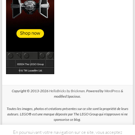
Copyright © 2013-2026
HelloBricks by Brickman
. Powered by
WordPress
&
modified Spacious.
Toutes les images, photos et créations présentes sur ce site sont la propriété de leurs
auteurs. LEGO® est une marque déposée par The LEGO Group qui n'approuve ni ne
sponsorise ce blog.
En poursuivant votre navigation sur ce site, vous acceptez
HelloBricks participe au Programme Partenaires d'Amazon EU, un programme