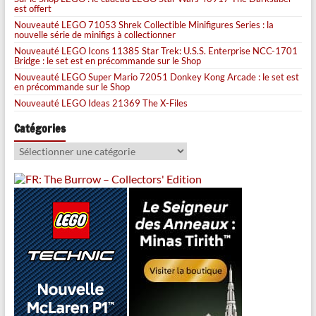
est offert
Nouveauté LEGO 71053 Shrek Collectible Minifigures Series : la
nouvelle série de minifigs à collectionner
Nouveauté LEGO Icons 11385 Star Trek: U.S.S. Enterprise NCC-1701
Bridge : le set est en précommande sur le Shop
Nouveauté LEGO Super Mario 72051 Donkey Kong Arcade : le set est
en précommande sur le Shop
Nouveauté LEGO Ideas 21369 The X-Files
Catégories
Catégories