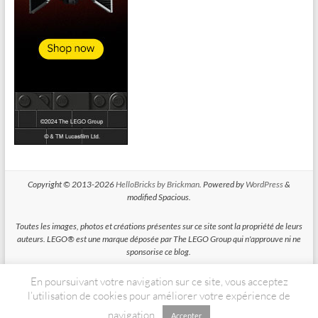
Copyright © 2013-2026
HelloBricks by Brickman
. Powered by
WordPress
&
modified Spacious.
Toutes les images, photos et créations présentes sur ce site sont la propriété de leurs
auteurs. LEGO® est une marque déposée par The LEGO Group qui n'approuve ni ne
sponsorise ce blog.
En poursuivant votre navigation sur ce site, vous acceptez
HelloBricks participe au Programme Partenaires d'Amazon EU, un programme
d'affiliation conçu pour permettre à des sites de percevoir une rémunération grace à
l’utilisation de cookies pour améliorer votre expérience de
la création de liens vers Amazon.fr
navigation.
Accepter