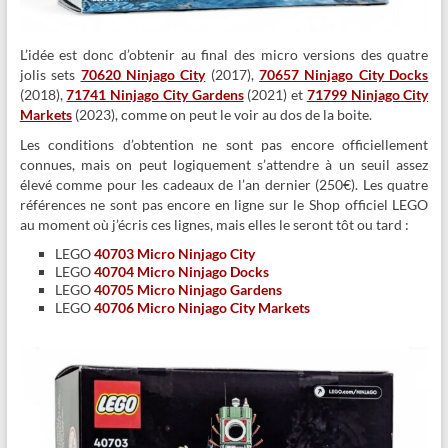
L’idée est donc d’obtenir au final des micro versions des quatre
jolis sets
70620 Ninjago City
(2017),
70657 Ninjago City Docks
(2018),
71741 Ninjago City Gardens
(2021) et
71799 Ninjago City
Markets
(2023), comme on peut le voir au dos de la boite.
Les conditions d’obtention ne sont pas encore officiellement
connues, mais on peut logiquement s’attendre à un seuil assez
élevé comme pour les cadeaux de l’an dernier (250€). Les quatre
références ne sont pas encore en ligne sur le Shop officiel LEGO
au moment où j’écris ces lignes, mais elles le seront tôt ou tard :
LEGO
40703 Micro Ninjago City
LEGO
40704 Micro Ninjago Docks
LEGO
40705 Micro Ninjago Gardens
LEGO
40706 Micro Ninjago City Markets