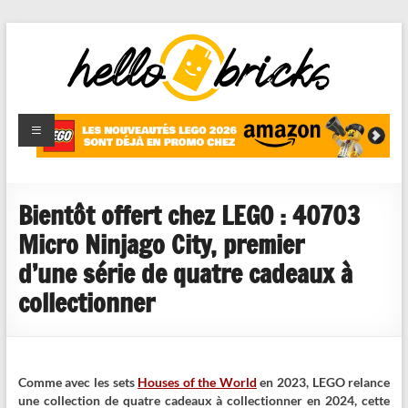
HelloBricks
Blog LEGO,
nouveaut�s
2022,
MOCs et
Bientôt offert chez LEGO : 40703
reviews
Micro Ninjago City, premier
d’une série de quatre cadeaux à
collectionner
Comme avec les sets
Houses of the World
en 2023, LEGO relance
une collection de quatre cadeaux à collectionner en 2024, cette