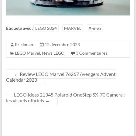
Étiqueté avec :
LEGO 2024
MARVEL
X-men
Brickman
12 décembre 2023
LEGO Marvel
,
News LEGO
3 Commentaires
←
Review LEGO Marvel 76267 Avengers Advent
Calendar 2023
LEGO Ideas 21345 Polaroid OneStep SX-70 Camera :
les visuels officiels
→