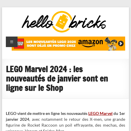
HelloBricks
Blog LEGO,
nouveaut�s
2022,
MOCs et
LEGO Marvel 2024 : les
reviews
nouveautés de janvier sont en
ligne sur le Shop
LEGO vient de mettre en ligne les nouveautés
LEGO Marvel
du 1er
janvier 2024
, avec notamment le retour des X-men, une grande
figurine de Rocket Raccoon un poil effrayante, des mechas, des
vaisseaux, Venom et Spider-Man.