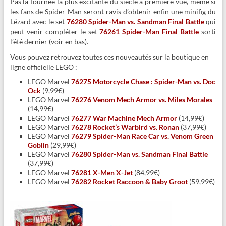
Pas la fournée la plus excitante du siècle à première vue, même si
les fans de Spider-Man seront ravis d’obtenir enfin une minifig du
Lézard avec le set
76280 Spider-Man vs. Sandman Final Battle
qui
peut venir compléter le set
76261 Spider-Man Final Battle
sorti
l’été dernier (voir en bas).
Vous pouvez retrouvez toutes ces nouveautés sur la boutique en
ligne officielle LEGO :
LEGO Marvel
76275 Motorcycle Chase : Spider-Man vs. Doc
Ock
(9,99€)
LEGO Marvel
76276 Venom Mech Armor vs. Miles Morales
(14,99€)
LEGO Marvel
76277 War Machine Mech Armor
(14,99€)
LEGO Marvel
76278 Rocket’s Warbird vs. Ronan
(37,99€)
LEGO Marvel
76279 Spider-Man Race Car vs. Venom Green
Goblin
(29,99€)
LEGO Marvel
76280 Spider-Man vs. Sandman Final Battle
(37,99€)
LEGO Marvel
76281 X-Men X-Jet
(84,99€)
LEGO Marvel
76282 Rocket Raccoon & Baby Groot
(59,99€)