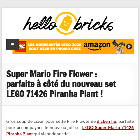
HelloBricks
Blog LEGO,
nouveaut�s
2022,
MOCs et
Super Mario Fire Flower :
reviews
parfaite à côté du nouveau set
LEGO 71426 Piranha Plant !
Gros coup de cœur pour cette Fire Flower de
dicken liu
, parfaite
pour accompagner le nouveau joli set
LEGO Super Mario 71426
Piranha Plant
qui vient de sortir !