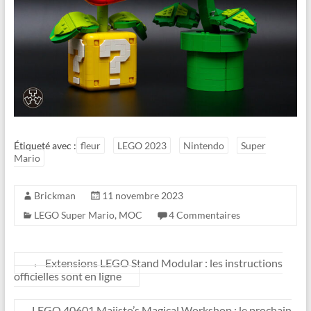
Étiqueté avec :
fleur
LEGO 2023
Nintendo
Super
Mario
Brickman
11 novembre 2023
LEGO Super Mario
,
MOC
4 Commentaires
←
Extensions LEGO Stand Modular : les instructions
officielles sont en ligne
LEGO 40601 Majisto’s Magical Workshop : le prochain