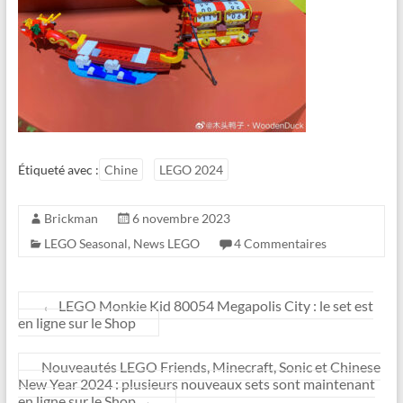
Étiqueté avec :
Chine
LEGO 2024
Brickman
6 novembre 2023
LEGO Seasonal
,
News LEGO
4 Commentaires
←
LEGO Monkie Kid 80054 Megapolis City : le set est
en ligne sur le Shop
Nouveautés LEGO Friends, Minecraft, Sonic et Chinese
New Year 2024 : plusieurs nouveaux sets sont maintenant
en ligne sur le Shop
→