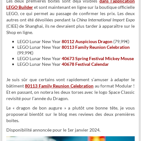
Les deux premières boites sont déjà visibles
dans l’application
LEGO Builder
et sont maintenant en ligne sur la boutique officielle
LEGO, ce qui permet au passage de confirmer les prix. Les deux
autres ont été dévoilées pendant la
China International Import Expo
(CIEE) de Shanghai, ils ne devraient plus tarder à apparaître sur le
Shop en ligne.
LEGO Lunar New Year
80112 Auspicious Dragon
(79,99€)
LEGO Lunar New Year
80113 Family Reunion Celebration
(99,99€)
LEGO Lunar New Year
40673 Spring Festival Mickey Mouse
LEGO Lunar New Year
40678 Festival Calendar
Je suis sûr que certains vont rapidement s’amuser à adapter le
bâtiment
80113 Family Reunion Celebration
au format Modular !
Et en passant, on notera les deux torses avec le logo Space Classic
revisité pour l’année du Dragon.
Le « dragon de bon augure » a plutôt une bonne tête, je vous
proposerai bientôt sur le blog mes reviews des deux premières
boites.
Disponibilité annoncée pour le 1er janvier 2024.