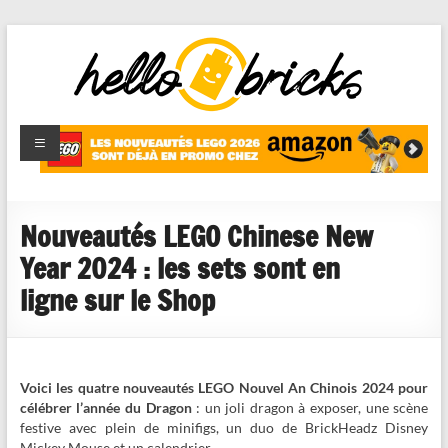
HelloBricks
Blog LEGO,
nouveaut�s
2022,
MOCs et
Nouveautés LEGO Chinese New
reviews
Year 2024 : les sets sont en
ligne sur le Shop
Voici les quatre nouveautés LEGO Nouvel An Chinois 2024 pour
célébrer l’année du Dragon
: un joli dragon à exposer, une scène
festive avec plein de minifigs, un duo de BrickHeadz Disney
Mickey Mouse et un calendrier.