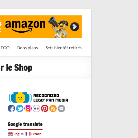
LEGO
Bons plans
Sets bientôt retirés
r le Shop
Google translate
French
English