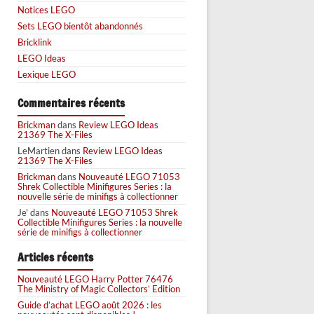
Notices LEGO
Sets LEGO bientôt abandonnés
Bricklink
LEGO Ideas
Lexique LEGO
Commentaires récents
Brickman
dans
Review LEGO Ideas
21369 The X-Files
LeMartien
dans
Review LEGO Ideas
21369 The X-Files
Brickman
dans
Nouveauté LEGO 71053
Shrek Collectible Minifigures Series : la
nouvelle série de minifigs à collectionner
Je'
dans
Nouveauté LEGO 71053 Shrek
Collectible Minifigures Series : la nouvelle
série de minifigs à collectionner
Articles récents
Nouveauté LEGO Harry Potter 76476
The Ministry of Magic Collectors’ Edition
Guide d’achat LEGO août 2026 : les