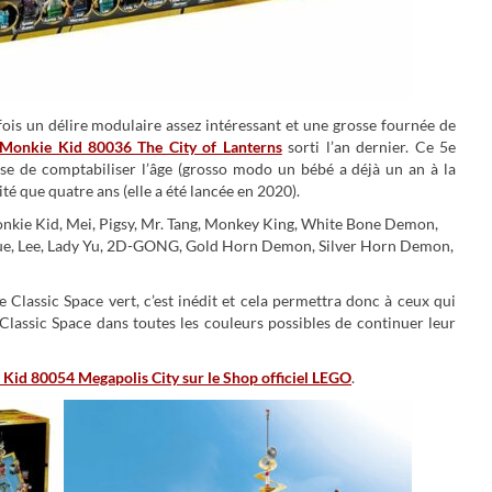
ois un délire modulaire assez intéressant et une grosse fournée de
Monkie Kid 80036 The City of Lanterns
sorti l’an dernier. Ce 5e
ise de comptabiliser l’âge (grosso modo un bébé a déjà un an à la
té que quatre ans (elle a été lancée en 2020).
onkie Kid, Mei, Pigsy, Mr. Tang, Monkey King, White Bone Demon,
aque, Lee, Lady Yu, 2D-GONG, Gold Horn Demon, Silver Horn Demon,
 Classic Space vert, c’est inédit et cela permettra donc à ceux qui
Classic Space dans toutes les couleurs possibles de continuer leur
Kid 80054 Megapolis City sur le Shop officiel LEGO
.