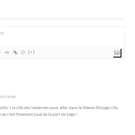
{}
[+]
 6 h 38 min
lis + la cité des lanternes pour aller dans le thème Ninjago city
cas c’est finement joué de la part de Légo !