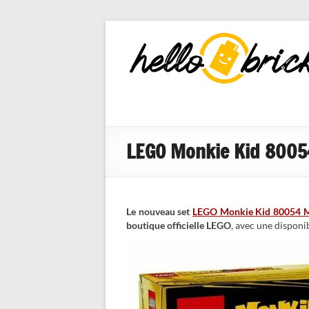
HelloBricks
Blog LEGO,
nouveaut�s
2022, MOCs
et reviews
LEGO Monkie Kid 80054 
Le nouveau set
LEGO Monkie Kid 80054 Me
boutique officielle LEGO
, avec une disponi