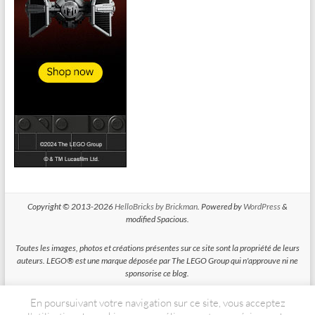
Copyright © 2013-2026
HelloBricks by Brickman
. Powered by
WordPress
&
modified Spacious.
Toutes les images, photos et créations présentes sur ce site sont la propriété de leurs
auteurs. LEGO® est une marque déposée par The LEGO Group qui n'approuve ni ne
sponsorise ce blog.
En poursuivant votre navigation sur ce site, vous acceptez
HelloBricks participe au Programme Partenaires d'Amazon EU, un programme
d'affiliation conçu pour permettre à des sites de percevoir une rémunération grace à