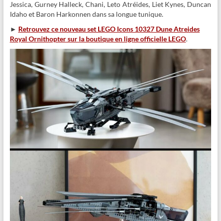
Jessica, Gurney Halleck, Chani, Leto Atréides, Liet Kynes, Duncan
Idaho et Baron Harkonnen dans sa longue tunique.
►
Retrouvez ce nouveau set LEGO Icons 10327 Dune Atreides
Royal Ornithopter sur la boutique en ligne officielle LEGO
.