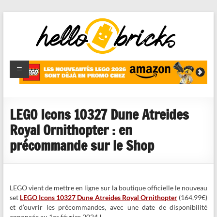
HelloBricks
Blog LEGO,
nouveaut�s
2022,
MOCs et
LEGO Icons 10327 Dune Atreides
reviews
Royal Ornithopter : en
précommande sur le Shop
LEGO vient de mettre en ligne sur la boutique officielle le nouveau
set
LEGO Icons 10327 Dune Atreides Royal Ornithopter
(164,99€)
et d’ouvrir les précommandes, avec une date de disponibilité
annoncée au 1er février 2024 !