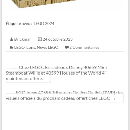
Étiqueté avec :
LEGO 2024
Brickman
24 octobre 2023
LEGO Icons
,
News LEGO
2 Commentaires
←
Chez LEGO : les cadeaux Disney 40659 Mini
Steamboat Willie et 40599 Houses of the World 4
maintenant offerts
LEGO Ideas 40595 Tribute to Galileo Galilei (GWP) : les
visuels officiels du prochain cadeau offert chez LEGO
→