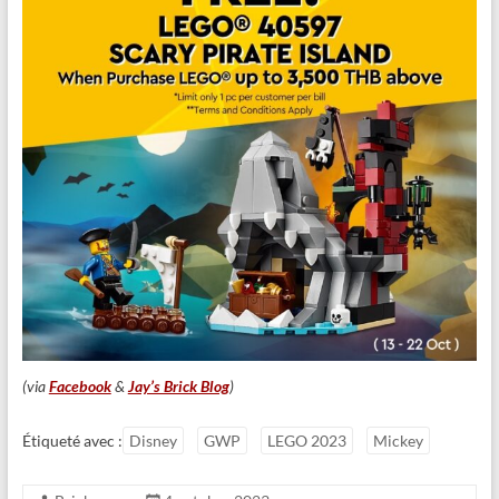
(via
Facebook
&
Jay’s Brick Blog
)
Étiqueté avec :
Disney
GWP
LEGO 2023
Mickey