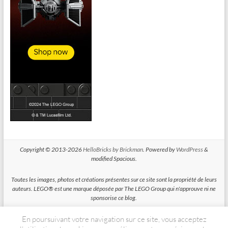
Copyright © 2013-2026
HelloBricks by Brickman
. Powered by
WordPress
&
modified Spacious.
Toutes les images, photos et créations présentes sur ce site sont la propriété de leurs
auteurs. LEGO® est une marque déposée par The LEGO Group qui n'approuve ni ne
sponsorise ce blog.
En poursuivant votre navigation sur ce site, vous acceptez
HelloBricks participe au Programme Partenaires d'Amazon EU, un programme
d'affiliation conçu pour permettre à des sites de percevoir une rémunération grace à