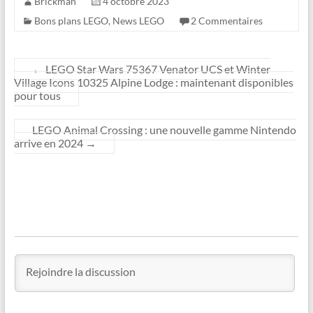
Brickman
4 octobre 2023
Bons plans LEGO
,
News LEGO
2 Commentaires
←
LEGO Star Wars 75367 Venator UCS et Winter
Village Icons 10325 Alpine Lodge : maintenant disponibles
pour tous
LEGO Animal Crossing : une nouvelle gamme Nintendo
arrive en 2024
→