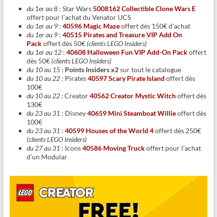
du 1er au 8
: Star Wars
5008162 Collectible Clone Wars E
offert pour l’achat du Venator UCS
du 1er au 9
:
40596 Magic Maze
offert dès 150€ d’achat
du 1er au 9
:
40515 Pirates and Treasure VIP Add On
Pack
offert dès 50€
(clients LEGO Insiders)
du 1er au 12
:
40608 Halloween Fun VIP Add-On Pack
offert
dès 50€
(clients LEGO Insiders)
du 10 au 15
:
Points Insiders x2
sur tout le catalogue
du 10 au 22
: Pirates
40597 Scary Pirate Island
offert dès
100€
du 10 au 22 :
Creator
40562 Creator Mystic Witch
offert dès
130€
du 23 au 31
: Disney
40659 Mini Steamboat Willie
offert dès
100€
du 23 au 31
:
40599 Houses of the World 4
offert dès 250€
(clients LEGO Insiders)
du 27 au 31
: Icons
40586 Moving Truck
offert pour l’achat
d’un Modular