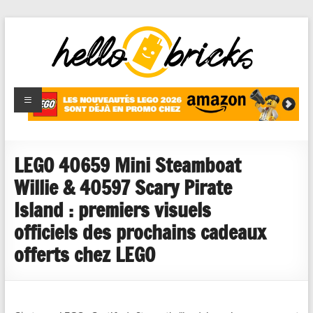
HelloBricks
Blog LEGO,
nouveaut�s
2022,
MOCs et
LEGO 40659 Mini Steamboat
reviews
Willie & 40597 Scary Pirate
Island : premiers visuels
officiels des prochains cadeaux
offerts chez LEGO