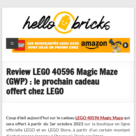
HelloBricks
Blog LEGO,
nouveaut�s
2022,
MOCs et
Review LEGO 40596 Magic Maze
reviews
(GWP) : le prochain cadeau
offert chez LEGO
Coup d’œil aujourd’hui sur le cadeau
LEGO 40596 Magic Maze
qui
sera offert à partir du 1er octobre 2023
sur la boutique en ligne
officielle LEGO et en LEGO Store, à partir d’un certain montant
d’achat encore inconnu à l’heure où j’écris ces lignes.