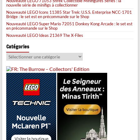
Nouveauté LEGO 71053 Shrek Collectible Minifigures Series : la
nouvelle série de minifigs à collectionner
Nouveauté LEGO Icons 11385 Star Trek: U.S.S. Enterprise NCC-1701
Bridge : le set est en précommande sur le Shop
Nouveauté LEGO Super Mario 72051 Donkey Kong Arcade : le set est
en précommande sur le Shop
Nouveauté LEGO Ideas 21369 The X-Files
Catégories
Catégories