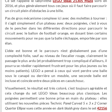
Ce set rappelle le labyrinthe
LEGO Ideas 21305 Maze
sorti en
2016, et plus généralement tous ces jeux où il faut faire parcourir
un circuit plein d’obstacles à une bille.
Pas de gros mécanisme complexe ici avec des molettes à tourner :
il s’agit simplement d’un plateau avec deux poignées, c’est à vous
de le pencher dans les différentes directions pour parcourir le
circuit avec le ballon de football orange, en dosant bien certains
mouvements pour ne pas que la balle s’échappe, emportée par son
élan.
L’idée est bonne et le parcours n’est globalement pas d’une
complexité folle, sauf au niveau de l’escalier rouge, clairement le
passage le plus ardu (et probablement trop compliqué d’ailleurs, il
pourra se révéler rapidement frustrant pour les plus jeunes ou les
moins patients). LEGO a pensé à ceux qui vont perdre une balle
sous le canapé ou derrière un meuble, une seconde balle est
incluse et coincée entre deux pièces en caoutchouc.
Visuellement, le résultat est très coloré, c’est toujours agréable et
cela change du set LEGO Ideas beaucoup plus classique. Les
poignées permettent une bonne prise en main du plateau : elles
utilisent les nouvelles pièces Technic
Panel Curved 5 x 3 x 2 Corner
Quarter Ellipse
vues cette année en
dark bluish grey
dans le set
42156