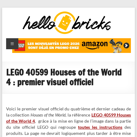
HelloBricks
Blog LEGO,
nouveaut�s
2022,
MOCs et
LEGO 40599 Houses of the World
reviews
4 : premier visuel officiel
Voici le premier visuel officiel du quatrième et dernier cadeau de
la collection
Houses of the World
, la référence
LEGO 40599 Houses
of the World 4
, grâce à la mise en ligne de l’image dans la partie
du site officiel LEGO qui regroupe
toutes les instructions
des
produits. La page ne devrait logiquement plus tarder à être mise