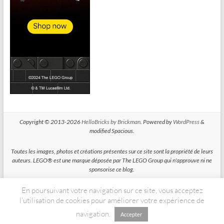
Copyright © 2013-2026
HelloBricks by Brickman
. Powered by
WordPress
&
modified Spacious.
Toutes les images, photos et créations présentes sur ce site sont la propriété de leurs
auteurs. LEGO® est une marque déposée par The LEGO Group qui n'approuve ni ne
sponsorise ce blog.
En poursuivant votre navigation sur ce site, vous acceptez
HelloBricks participe au Programme Partenaires d'Amazon EU, un programme
d'affiliation conçu pour permettre à des sites de percevoir une rémunération grace à
l’utilisation de cookies pour améliorer votre expérience de
la création de liens vers Amazon.fr
navigation.
Accepter