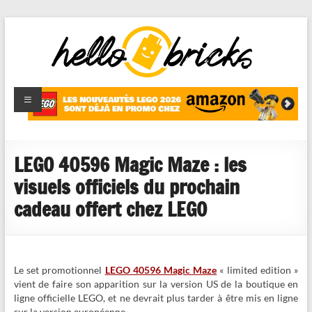
HelloBricks
Blog LEGO,
nouveaut�s
2022,
MOCs et
LEGO 40596 Magic Maze : les
reviews
visuels officiels du prochain
cadeau offert chez LEGO
Le set promotionnel
LEGO 40596 Magic Maze
« limited edition »
vient de faire son apparition sur la version US de la boutique en
ligne officielle LEGO, et ne devrait plus tarder à être mis en ligne
sur la version européenne.