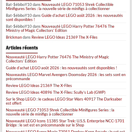
Bat-$ébiboY10
dans
Nouveauté LEGO 71053 Shrek Collectible
Minifigures Series : la nouvelle série de minifigs à collectionner
Bat-$ébiboY10
dans
Guide d’achat LEGO août 2026 : les nouveautés
sont disponibles !
Bat-$ébiboY10
dans
Nouveauté LEGO Harry Potter 76476 The
Ministry of Magic Collectors’ Edition
Brickman
dans
Review LEGO Ideas 21369 The X-Files
Articles récents
Nouveauté LEGO Harry Potter 76476 The Ministry of Magic
Collectors’ Edition
Guide d’achat LEGO août 2026 : les nouveautés sont disponibles !
Nouveautés LEGO Marvel Avengers Doomsday 2026 : les sets sont en
précommande
Review LEGO Ideas 21369 The X-Files
Review LEGO Ideas 40896 The X-Files: Scully’s Lab (GWP)
Sur le Shop LEGO : le cadeau LEGO Star Wars 40917 The Darksaber
est offert
Nouveauté LEGO 71053 Shrek Collectible Minifigures Series : la
nouvelle série de minifigs à collectionner
Nouveauté LEGO Icons 11385 Star Trek: U.S.S. Enterprise NCC-1701
Bridge : le set est en précommande sur le Shop
Nouveauté LEGO Super Mario 72051 Donkey Kong Arcade : le set est