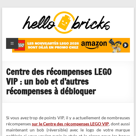
HelloBricks
Blog LEGO,
nouveaut�s
2022,
MOCs et
Centre des récompenses LEGO
reviews
VIP : un bob et d’autres
récompenses à débloquer
Si vous avez trop de points VIP, il y a actuellement de nombreuses
récompenses
sur le Centre des récompenses LEGO VIP
, dont aussi
maintenant un bob (réversible) avec le logo de votre marque
préférée si vous voulez avoir le style et la classe pour les beaux