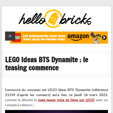
HelloBricks
Blog LEGO,
nouveaut�s
2022,
MOCs et
LEGO Ideas BTS Dynamite : le
reviews
teasing commence
L’annonce du nouveau set LEGO Ideas BTS Dynamite (référence
21339 d’après les rumeurs) aura lieu ce jeudi 16 mars 2023
,
comme le dévoile la
page teaser mise en ligne par LEGO
avec un
compte à rebours :