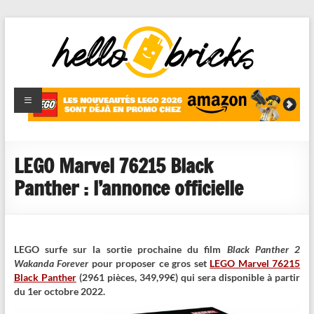
HelloBricks
Blog LEGO,
nouveaut�s
2022,
MOCs et
LEGO Marvel 76215 Black
reviews
Panther : l’annonce officielle
LEGO surfe sur la sortie prochaine du film
Black Panther 2
Wakanda Forever
pour proposer ce gros set
LEGO Marvel 76215
Black Panther
(2961 pièces, 349,99€) qui sera disponible à partir
du 1er octobre 2022.