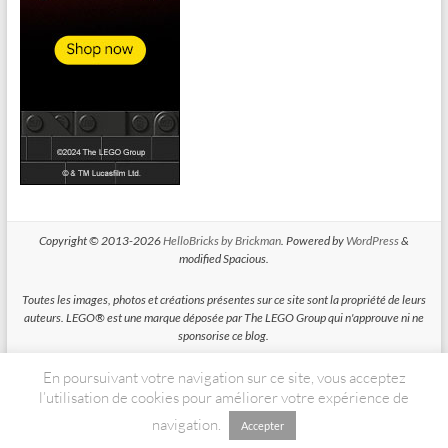
Copyright © 2013-2026
HelloBricks by Brickman
. Powered by
WordPress
&
modified Spacious.
Toutes les images, photos et créations présentes sur ce site sont la propriété de leurs
auteurs. LEGO® est une marque déposée par The LEGO Group qui n'approuve ni ne
sponsorise ce blog.
En poursuivant votre navigation sur ce site, vous acceptez
HelloBricks participe au Programme Partenaires d'Amazon EU, un programme
d'affiliation conçu pour permettre à des sites de percevoir une rémunération grace à
l’utilisation de cookies pour améliorer votre expérience de
la création de liens vers Amazon.fr
navigation.
Accepter