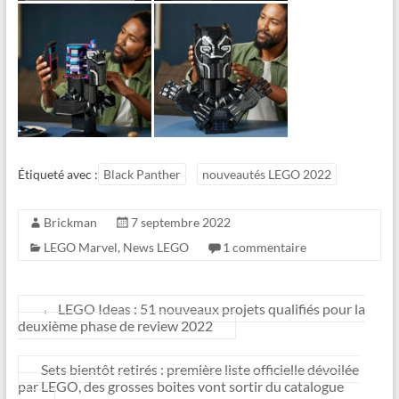
Étiqueté avec :
Black Panther
nouveautés LEGO 2022
Brickman
7 septembre 2022
LEGO Marvel
,
News LEGO
1 commentaire
←
LEGO Ideas : 51 nouveaux projets qualifiés pour la
deuxième phase de review 2022
Sets bientôt retirés : première liste officielle dévoilée
par LEGO, des grosses boites vont sortir du catalogue