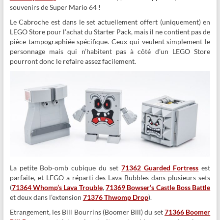
souvenirs de Super Mario 64 !
Le Cabroche est dans le set actuellement offert (uniquement) en
LEGO Store pour l’achat du Starter Pack, mais il ne contient pas de
pièce tampographiée spécifique. Ceux qui veulent simplement le
personnage mais qui n’habitent pas à côté d’un LEGO Store
pourront donc le refaire assez facilement.
La petite Bob-omb cubique du set
71362 Guarded Fortress
est
parfaite, et LEGO a réparti des Lava Bubbles dans plusieurs sets
(
71364 Whomp’s Lava Trouble
,
71369 Bowser’s Castle Boss Battle
et deux dans l’extension
71376 Thwomp Drop
).
Etrangement, les Bill Bourrins (Boomer Bill) du set
71366 Boomer