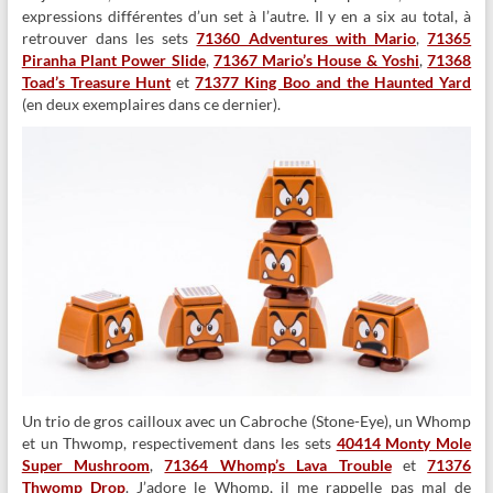
expressions différentes d’un set à l’autre. Il y en a six au total, à
retrouver dans les sets
71360 Adventures with Mario
,
71365
Piranha Plant Power Slide
,
71367 Mario’s House & Yoshi
,
71368
Toad’s Treasure Hunt
et
71377 King Boo and the Haunted Yard
(en deux exemplaires dans ce dernier).
Un trio de gros cailloux avec un Cabroche (Stone-Eye), un Whomp
et un Thwomp, respectivement dans les sets
40414 Monty Mole
Super Mushroom
,
71364 Whomp’s Lava Trouble
et
71376
Thwomp Drop
. J’adore le Whomp, il me rappelle pas mal de