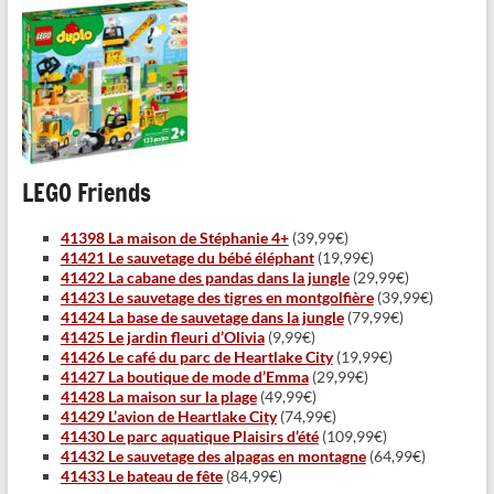
LEGO Friends
41398 La maison de Stéphanie 4+
(39,99€)
41421 Le sauvetage du bébé éléphant
(19,99€)
41422 La cabane des pandas dans la jungle
(29,99€)
41423 Le sauvetage des tigres en montgolfière
(39,99€)
41424 La base de sauvetage dans la jungle
(79,99€)
41425 Le jardin fleuri d’Olivia
(9,99€)
41426 Le café du parc de Heartlake City
(19,99€)
41427 La boutique de mode d’Emma
(29,99€)
41428
La maison sur la plage
(49,99€)
41429 L’avion de Heartlake City
(74,99€)
41430 Le parc aquatique Plaisirs d’été
(109,99€)
41432 Le sauvetage des alpagas en montagne
(64,99€)
41433 Le bateau de fête
(84,99€)