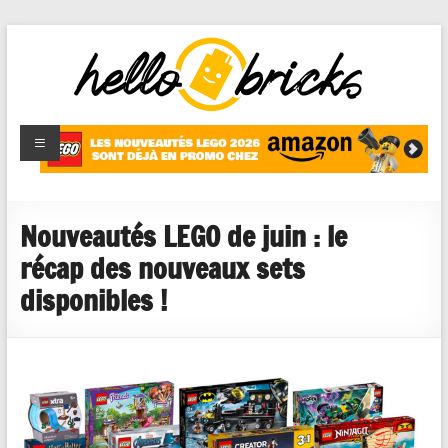
HelloBricks
Blog LEGO,
nouveaut�s
2022,
MOCs et
Nouveautés LEGO de juin : le
reviews
récap des nouveaux sets
disponibles !