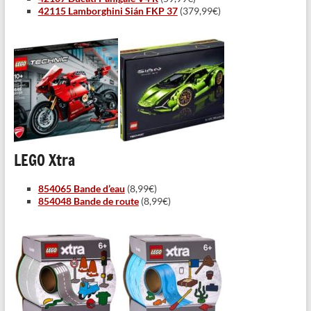
42115 Lamborghini Sián FKP 37
(379,99€)
LEGO Xtra
854065 Bande d’eau
(8,99€)
854048 Bande de route
(8,99€)