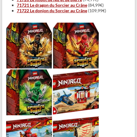
71721 Le dragon du Sorcier au Crâne
(84,99€)
71722 Le donjon du Sorcier au Crâne
(109,99€)