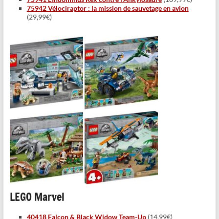
75942 Vélociraptor : la mission de sauvetage en avion
(29,99€)
LEGO Marvel
40418 Falcon & Black Widow Team-Up
(14,99€)