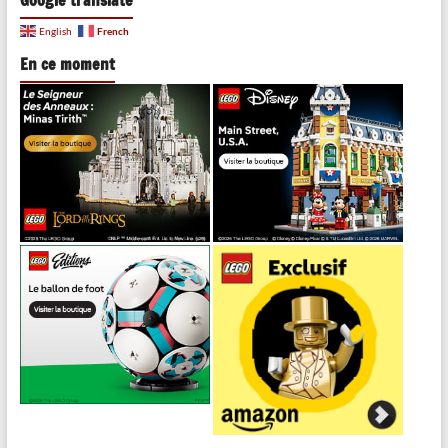
Google translate
French
English
En ce moment