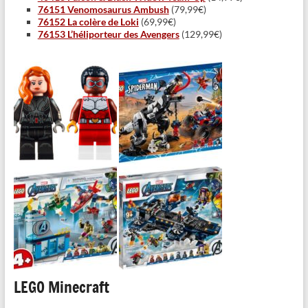
76151 Venomosaurus Ambush
(79,99€)
76152 La colère de Loki
(69,99€)
76153 L’héliporteur des Avengers
(129,99€)
LEGO Minecraft