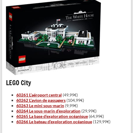
LEGO City
60261 L’aéroport central
(49,99€)
60262 L’avion de passagers
(104,99€)
60263 Le mini sous-marin
(9,99€)
60264 Le sous-marin d’exploration
(29,99€)
60265 La base d’exploration océanique
(64,99€)
60266 Le bateau d’exploration océanique
(129,99€)