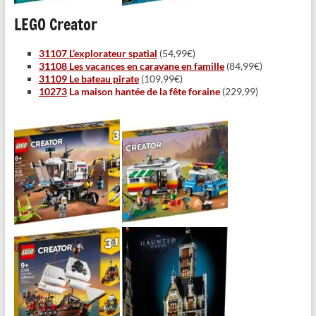
LEGO Creator
31107 L’explorateur spatial
(54,99€)
31108 Les vacances en caravane en famille
(84,99€)
31109 Le bateau pirate
(109,99€)
10273
La maison hantée de la fête foraine
(229,99)