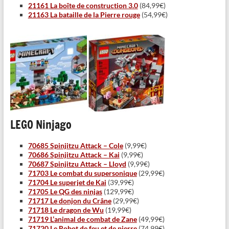
21161 La boîte de construction 3.0
(84,99€)
21163 La bataille de la Pierre rouge
(54,99€)
LEGO Ninjago
70685 Spinjitzu Attack – Cole
(9,99€)
70686 Spinjitzu Attack – Kai
(9,99€)
70687 Spinjitzu Attack – Lloyd
(9,99€)
71703 Le combat du supersonique
(29,99€)
71704 Le superjet de Kai
(39,99€)
71705 Le QG des ninjas
(129,99€)
71717 Le donjon du Crâne
(29,99€)
71718 Le dragon de Wu
(19,99€)
71719 L’animal de combat de Zane
(49,99€)
71720 Le Robot de feu et de pierre
(74,99€)