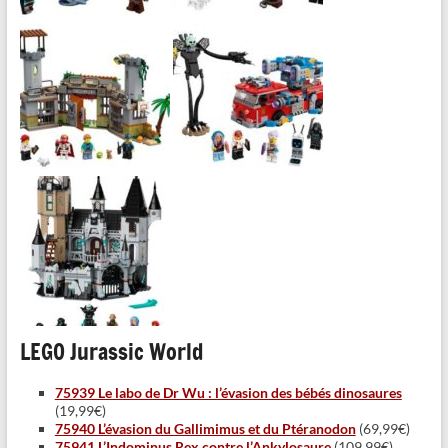
LEGO Jurassic World
75939 Le labo de Dr Wu : l’évasion des bébés dinosaures
(19,99€)
75940 L’évasion du Gallimimus et du Ptéranodon
(69,99€)
75941 L’Indominus Rex contre l’Ankylosaure
(109,99€)