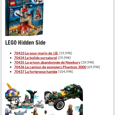
LEGO Hidden Side
70433 Le sous-marin de J.B.
(19,99€)
70434 Le bolide surnaturel
(29,99€)
70435 La prison abandonnée de Newbury
(39,99€)
70436 Le camion de pompiers Phantom 3000
(69,99€)
70437 La forteresse hantée
(104,99€)