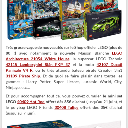
Très grosse vague de nouveautés sur le Shop officiel LEGO
(plus de
80 !)
avec notamment la nouvelle Maison Blanche
LEGO
Architecture 21054 White House
, la supercar LEGO Technic
42115 Lamborghini Sián FKP 37
et la moto
42107 Ducati
Panigale V4 R
, ou le très attendu bateau pirate Creator 3in1
31109 Pirate Ship
. Et de quoi se faire plaisir dans toutes les
gammes : Harry Potter, Super Heroes, Jurassic World, City,
Ninjago, etc…
Et pour accompagner tout ça, vous pouvez cumuler
le mini set
LEGO
40409 Hot Rod
offert dès 85€ d’achat
(jusqu’au 21 juin), et
le polybag LEGO Friends
30408 Tulips
offert dès 35€
d’achat
(jusqu’au 7 juin).