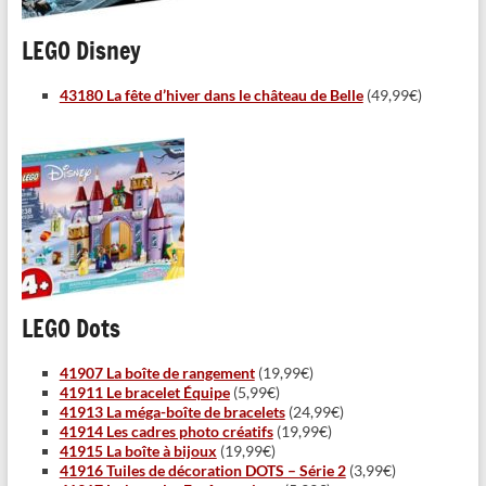
LEGO Disney
43180 La fête d’hiver dans le château de Belle
(49,99€)
LEGO Dots
41907 La boîte de rangement
(19,99€)
41911 Le bracelet Équipe
(5,99€)
41913 La méga-boîte de bracelets
(24,99€)
41914 Les cadres photo créatifs
(19,99€)
41915 La boîte à bijoux
(19,99€)
41916 Tuiles de décoration DOTS – Série 2
(3,99€)