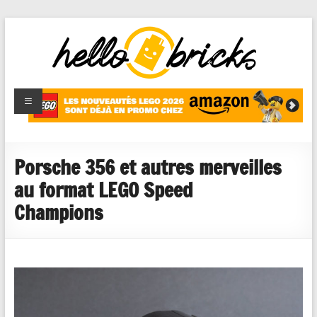
HelloBricks
Blog LEGO,
nouveaut�s
2022,
MOCs et
Porsche 356 et autres merveilles
reviews
au format LEGO Speed
Champions