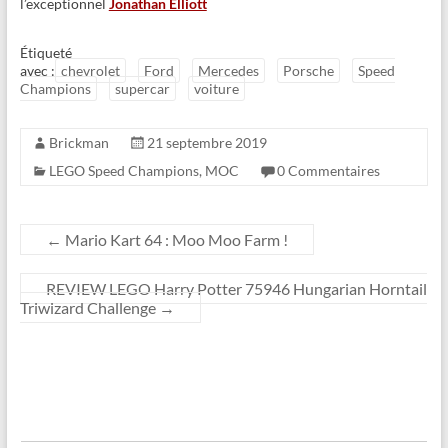
l’exceptionnel
Jonathan Elliott
Étiqueté
avec :
chevrolet
Ford
Mercedes
Porsche
Speed
Champions
supercar
voiture
Brickman
21 septembre 2019
LEGO Speed Champions
,
MOC
0 Commentaires
←
Mario Kart 64 : Moo Moo Farm !
REVIEW LEGO Harry Potter 75946 Hungarian Horntail
Triwizard Challenge
→