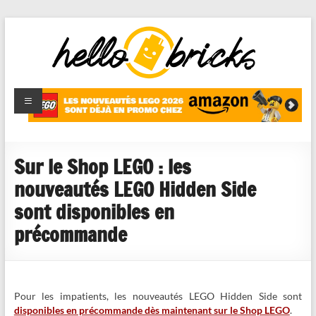
HelloBricks
Blog LEGO,
nouveaut�s
2022,
MOCs et
Sur le Shop LEGO : les
reviews
nouveautés LEGO Hidden Side
sont disponibles en
précommande
Pour les impatients, les nouveautés LEGO Hidden Side sont
disponibles en précommande dès maintenant sur le Shop LEGO
.