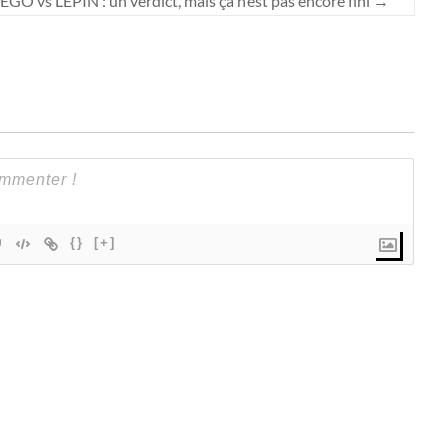
EGO vs LEPIN : un verdict, mais ça n’est pas encore fini
→
{}
[+]