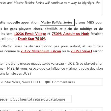
eries and Master Builder Series will continue as a way to highlight the
ette nouvelle appellation
Master Builder Series
(disons MBS pour
 les gros playsets chers, détaillés et plein de minifigs et de
 les sets
10236 Ewok Village
et
75098 Assault on Hoth
feraient
reil pour la
Death Star 75159
.
ollector Series
ne disparaît donc pas pour autant, et les futurs
llés comme le
75192 Millennium Falcon
ou le
75060 Slave I
seront
ssemble à une grosse maquette de vaisseau = UCS. Gros playset cher
s = MBS. Et vous, est-ce que ça influence vraiment votre décision
ans la liste des UCS ?
GO Star Wars
,
News LEGO
0 Commentaires
er UCS : bientôt retiré du catalogue