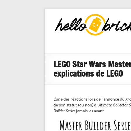
HelloBricks
Blog LEGO,
nouveaut�s
2022, MOCs
et reviews
LEGO Star Wars Master 
explications de LEGO
L’une des réactions lors de l’annonce du gr
de son statut (ou non) d’
Ultimate Collector S
Builder Series
jamais vu avant.