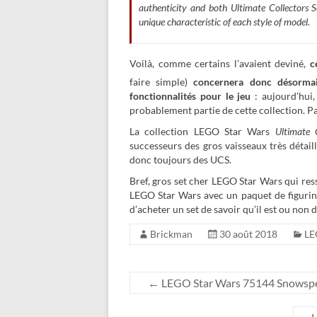
authenticity and both Ultimate Collectors S
unique characteristic of each style of model.
Voilà, comme certains l’avaient deviné,
c
faire simple)
concernera donc désormais
fonctionnalités pour le jeu
: aujourd’hui,
probablement partie de cette collection. Pa
La collection LEGO Star Wars
Ultimate C
successeurs des gros vaisseaux très détai
donc toujours des UCS.
Bref, gros set cher LEGO Star Wars qui re
LEGO Star Wars avec un paquet de figurine
d’acheter un set de savoir qu’il est ou non d
Brickman
30 août 2018
LE
←
LEGO Star Wars 75144 Snowspeed