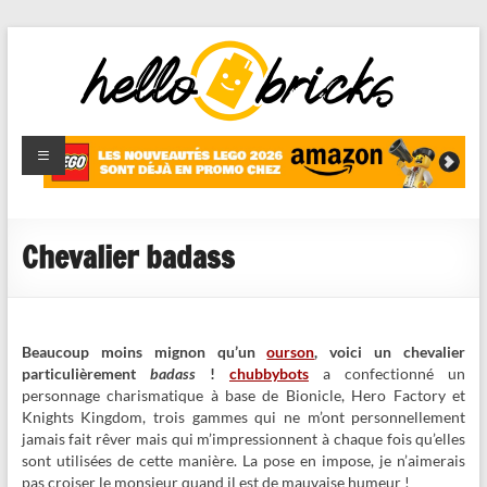
HelloBricks
Blog LEGO,
nouveaut�s
2022,
MOCs et
Chevalier badass
reviews
Beaucoup moins mignon qu’un
ourson
, voici un chevalier
particulièrement
badass
!
chubbybots
a confectionné un
personnage charismatique à base de Bionicle, Hero Factory et
Knights Kingdom, trois gammes qui ne m’ont personnellement
jamais fait rêver mais qui m’impressionnent à chaque fois qu’elles
sont utilisées de cette manière. La pose en impose, je n’aimerais
pas croiser le monsieur quand il est de mauvaise humeur !