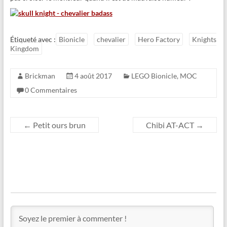
Étiqueté avec :
Bionicle
chevalier
Hero Factory
Knights
Kingdom
Brickman
4 août 2017
LEGO Bionicle
,
MOC
0 Commentaires
←
Petit ours brun
Chibi AT-ACT
→