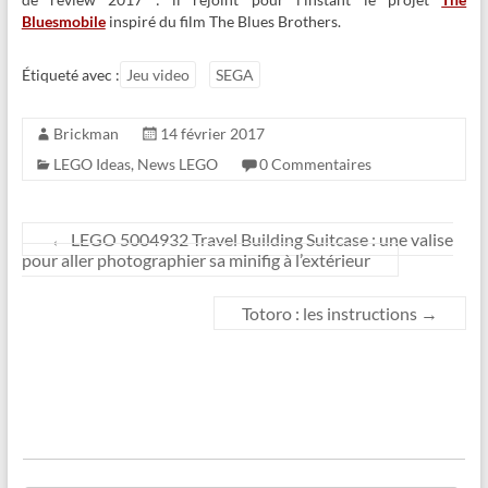
Bluesmobile
inspiré du film The Blues Brothers.
Étiqueté avec :
Jeu video
SEGA
Brickman
14 février 2017
LEGO Ideas
,
News LEGO
0 Commentaires
←
LEGO 5004932 Travel Building Suitcase : une valise
pour aller photographier sa minifig à l’extérieur
Totoro : les instructions
→