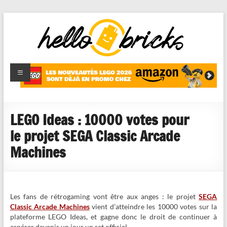
HelloBricks
Blog LEGO,
nouveaut�s
2022,
MOCs et
LEGO Ideas : 10000 votes pour
reviews
le projet SEGA Classic Arcade
Machines
Les fans de rétrogaming vont être aux anges : le projet
SEGA
Classic Arcade Machines
vient d’atteindre les 10000 votes sur la
plateforme LEGO Ideas, et gagne donc le droit de continuer à
espérer devenir un jour un set officiel.