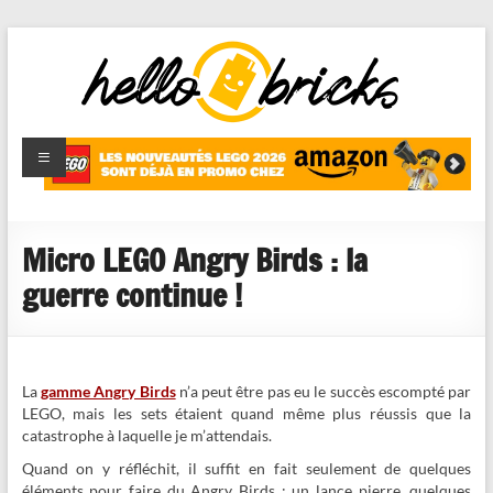
HelloBricks
Blog LEGO,
nouveaut�s
2022,
MOCs et
Micro LEGO Angry Birds : la
reviews
guerre continue !
La
gamme Angry Birds
n’a peut être pas eu le succès escompté par
LEGO, mais les sets étaient quand même plus réussis que la
catastrophe à laquelle je m’attendais.
Quand on y réfléchit, il suffit en fait seulement de quelques
éléments pour faire du Angry Birds : un lance pierre, quelques