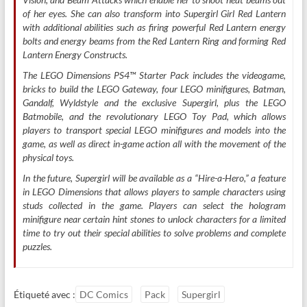
of her eyes. She can also transform into Supergirl Girl Red Lantern
with additional abilities such as firing powerful Red Lantern energy
bolts and energy beams from the Red Lantern Ring and forming Red
Lantern Energy Constructs.
The LEGO Dimensions PS4™ Starter Pack includes the videogame,
bricks to build the LEGO Gateway, four LEGO minifigures, Batman,
Gandalf, Wyldstyle and the exclusive Supergirl, plus the LEGO
Batmobile, and the revolutionary LEGO Toy Pad, which allows
players to transport special LEGO minifigures and models into the
game, as well as direct in-game action all with the movement of the
physical toys.
In the future, Supergirl will be available as a “Hire-a-Hero,” a feature
in LEGO Dimensions that allows players to sample characters using
studs collected in the game. Players can select the hologram
minifigure near certain hint stones to unlock characters for a limited
time to try out their special abilities to solve problems and complete
puzzles.
Étiqueté avec :
DC Comics
Pack
Supergirl