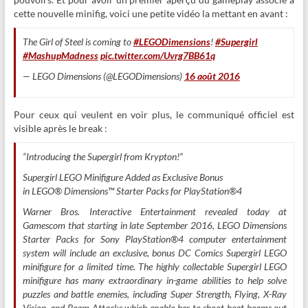
cette nouvelle minifig, voici une petite vidéo la mettant en avant :
The Girl of Steel is coming to
#LEGODimensions
!
#Supergirl
#MashupMadness
pic.twitter.com/Uvrg7BB61q
— LEGO Dimensions (@LEGODimensions)
16 août 2016
Pour ceux qui veulent en voir plus, le communiqué officiel est
visible après le break :
“Introducing the Supergirl from Krypton!”
Supergirl LEGO Minifigure Added as Exclusive Bonus
in LEGO® Dimensions™ Starter Packs for PlayStation®4
Warner Bros. Interactive Entertainment revealed today at
Gamescom that starting in late September 2016, LEGO Dimensions
Starter Packs for Sony PlayStation®4 computer entertainment
system will include an exclusive, bonus DC Comics Supergirl LEGO
minifigure for a limited time. The highly collectable Supergirl LEGO
minifigure has many extraordinary in-game abilities to help solve
puzzles and battle enemies, including Super Strength, Flying, X-Ray
Vision, and Beam Attacks which enable her to shoot heat beams out