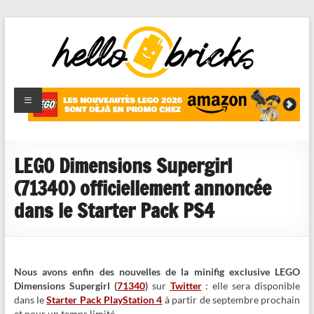
HelloBricks
Blog LEGO,
nouveaut�s
2022,
MOCs et
LEGO Dimensions Supergirl
reviews
(71340) officiellement annoncée
dans le Starter Pack PS4
Nous avons enfin des nouvelles de la minifig exclusive LEGO
Dimensions Supergirl (
71340
)
sur
Twitter
: elle sera disponible
dans le
Starter Pack PlayStation 4
à partir de septembre prochain
et pour un temps limité.