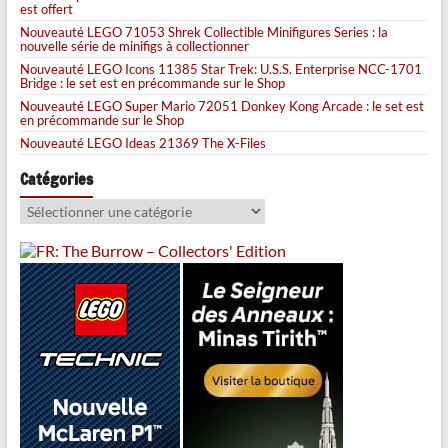
est offert
Nouveauté LEGO 71053 Shrek Collectible Minifigures Series : la
nouvelle série de minifigs à collectionner
Nouveauté LEGO Icons 11385 Star Trek: U.S.S. Enterprise NCC-1701
Bridge : le set est en précommande sur le Shop
Nouveauté LEGO Super Mario 72051 Donkey Kong Arcade : le set est
en précommande sur le Shop
Nouveauté LEGO Ideas 21369 The X-Files
Catégories
Catégories