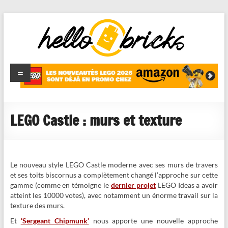
HelloBricks
Blog LEGO,
nouveaut�s
2022,
MOCs et
LEGO Castle : murs et texture
reviews
Le nouveau style LEGO Castle moderne avec ses murs de travers
et ses toits biscornus a complètement changé l’approche sur cette
gamme (comme en témoigne le
dernier projet
LEGO Ideas a avoir
atteint les 10000 votes), avec notamment un énorme travail sur la
texture des murs.
Et
‘Sergeant Chipmunk’
nous apporte une nouvelle approche