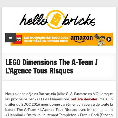
HelloBricks
Blog LEGO,
nouveaut�s
2022,
MOCs et
LEGO Dimensions The A-Team /
reviews
L’Agence Tous Risques
Nous avions déjà vu Barracuda (alias
B. A. Barracus
en VO) lorsque
les prochains packs LEGO Dimensions
ont été dévoilés
, mais
un
trailer du SDCC 2016 nous donne carrément un aperçu de toute la
bande The A-Team / L’Agence Tous Risques
avec le colonel John
« Hannibal » Smith, le lieutenant Templeton « Futé » Peck (
Face
en