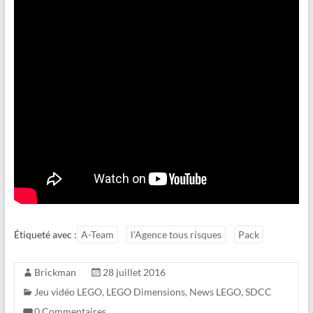
Étiqueté avec :
A-Team
l'Agence tous risques
Pack
Brickman
28 juillet 2016
Jeu vidéo LEGO
,
LEGO Dimensions
,
News LEGO
,
SDCC
0 Commentaires