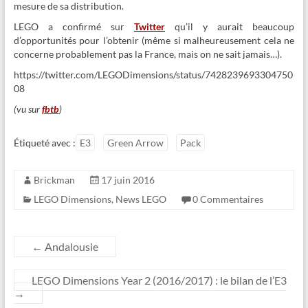
mesure de sa distribution.
LEGO a confirmé sur
Twitter
qu’il y aurait beaucoup
d’opportunités pour l’obtenir (même si malheureusement cela ne
concerne probablement pas la France, mais on ne sait jamais…).
https://twitter.com/LEGODimensions/status/7428239693304750
08
(vu sur
fbtb
)
Étiqueté avec :
E3
Green Arrow
Pack
Brickman
17 juin 2016
LEGO Dimensions
,
News LEGO
0 Commentaires
←
Andalousie
LEGO Dimensions Year 2 (2016/2017) : le bilan de l’E3
→